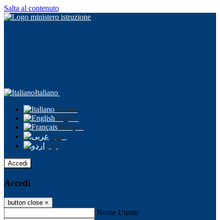
Salta al contenuto
Italiano
Italiano
English
Français
عربى
اردو
Accedi
Accedi
button close
×
Nome Utente