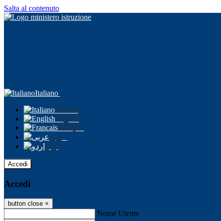
Salta al contenuto
Italiano
Italiano
English
Français
عربى
اردو
Accedi
Accedi
button close
×
Nome Utente