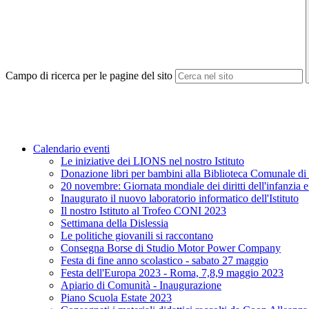
Campo di ricerca per le pagine del sito
Calendario eventi
Le iniziative dei LIONS nel nostro Istituto
Donazione libri per bambini alla Biblioteca Comunale d
20 novembre: Giornata mondiale dei diritti dell'infanzia e
Inaugurato il nuovo laboratorio informatico dell'Istituto
Il nostro Istituto al Trofeo CONI 2023
Settimana della Dislessia
Le politiche giovanili si raccontano
Consegna Borse di Studio Motor Power Company
Festa di fine anno scolastico - sabato 27 maggio
Festa dell'Europa 2023 - Roma, 7,8,9 maggio 2023
Apiario di Comunità - Inaugurazione
Piano Scuola Estate 2023