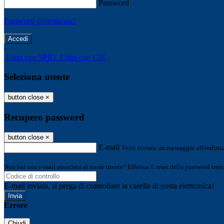
Password
Password dimenticata?
-
Entra con SPID
Entra con CIE
Seleziona utente
button close
×
Recupero password
button close
×
E-mail
Verrà inviato un messaggio all'indirizz
Non hai una e-mail associata al nome utente? Effettua il reset della password tram
E-mail inviata, si prega di controllare la casella di posta elettronica!
Errore
Chiudi