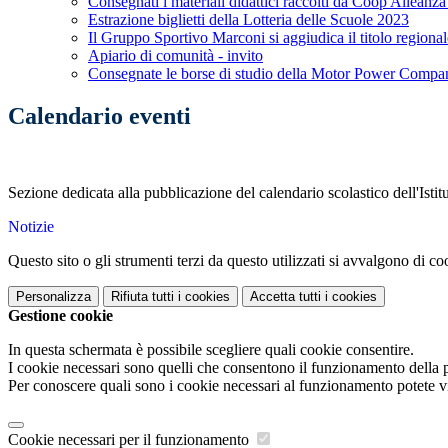
Consegnati i materiali didattici raccolti da Coop Alleanza
Estrazione biglietti della Lotteria delle Scuole 2023
Il Gruppo Sportivo Marconi si aggiudica il titolo region
Apiario di comunità - invito
Consegnate le borse di studio della Motor Power Compa
Calendario eventi
Sezione dedicata alla pubblicazione del calendario scolastico dell'Istitut
Notizie
Questo sito o gli strumenti terzi da questo utilizzati si avvalgono di coo
Personalizza
Rifiuta tutti
i cookies
Accetta tutti
i cookies
Gestione cookie
In questa schermata è possibile scegliere quali cookie consentire.
I cookie necessari sono quelli che consentono il funzionamento della pi
Per conoscere quali sono i cookie necessari al funzionamento potete v
Cookie necessari per il funzionamento