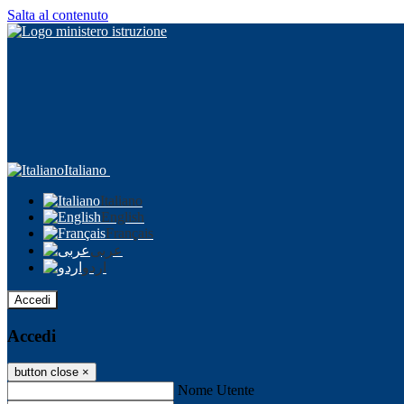
Salta al contenuto
Italiano
Italiano
English
Français
عربى
اردو
Accedi
Accedi
button close
×
Nome Utente