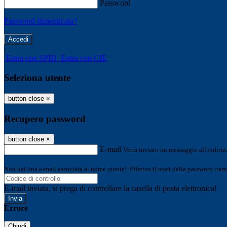
Password
Password dimenticata?
-
Entra con SPID
Entra con CIE
Seleziona utente
button close
×
Recupero password
button close
×
E-mail
Verrà inviato un messaggio all'indirizz
Non hai una e-mail associata al nome utente? Effettua il reset della password tram
E-mail inviata, si prega di controllare la casella di posta elettronica!
Errore
Chiudi