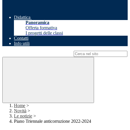
Didattica
Panoramica
Offerta formativa
I progetti delle classi
Contatti
Info utili
Campo di ricerca per le pagine del sito
Home
>
Novità
>
Le notizie
>
Piano Triennale anticorruzione 2022-2024