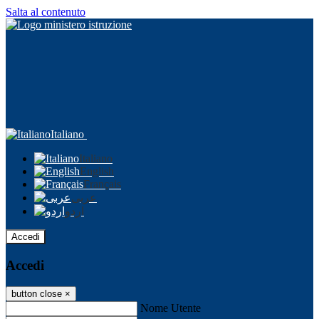
Salta al contenuto
Italiano
Italiano
English
Français
عربى
اردو
Accedi
Accedi
button close
×
Nome Utente