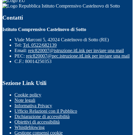
Istituto Comprensivo Castelnovo di Sotto
Contatti
Istituto Comprensivo Castelnovo di Sotto
Viale Marconi 5, 42024 Castelnovo di Sotto (RE)
Tel:
Tel. 0522/682139
Email:
reic820007@istruzione.it
Link per inviare una mail
PEC:
reic820007@pec.istruzione.it
Link per inviare una mail
C.F.: 80014250353
Sezione Link Utili
Cookie policy
Note legali
Informativa Privacy
Ufficio Relazioni con il Pubblico
Dichiarazione di accessibilità
Obiettivi di accessibilità
Whistleblowing
Gestione consensi cookie