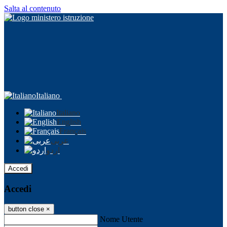
Salta al contenuto
Italiano
Italiano
English
Français
عربى
اردو
Accedi
Accedi
button close
×
Nome Utente