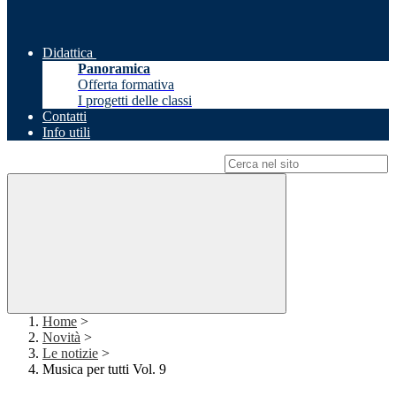
Didattica
Panoramica
Offerta formativa
I progetti delle classi
Contatti
Info utili
Campo di ricerca per le pagine del sito
Home
>
Novità
>
Le notizie
>
Musica per tutti Vol. 9