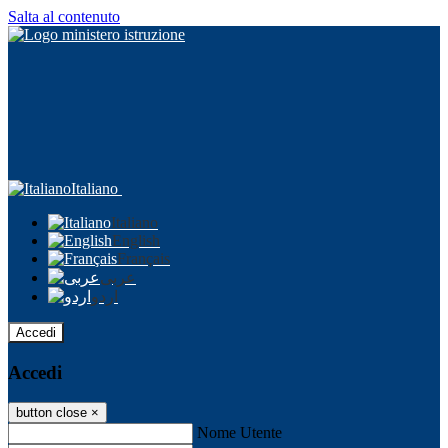
Salta al contenuto
Italiano
Italiano
English
Français
عربى
اردو
Accedi
Accedi
button close
×
Nome Utente