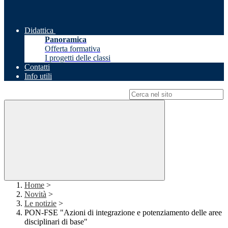
Didattica
Panoramica
Offerta formativa
I progetti delle classi
Contatti
Info utili
Campo di ricerca per le pagine del sito
Home
>
Novità
>
Le notizie
>
PON-FSE "Azioni di integrazione e potenziamento delle aree
disciplinari di base"