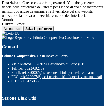
Descrizione:
Questo cookie è impostato da Youtube per tenere
traccia delle preferenze dell'utente per i video di Youtube incorporati
nei siti; può anche determinare se il visitatore del sito web sta
utilizzando la nuova o la vecchia versione dell'interfaccia di
Youtube.
Durata:
6 mesi
Accetta tutti
Salva le preferenze
Istituto Comprensivo Castelnovo di Sotto
Contatti
Istituto Comprensivo Castelnovo di Sotto
Viale Marconi 5, 42024 Castelnovo di Sotto (RE)
Tel:
Tel. 0522/682139
Email:
reic820007@istruzione.it
Link per inviare una mail
PEC:
reic820007@pec.istruzione.it
Link per inviare una mail
C.F.: 80014250353
Sezione Link Utili