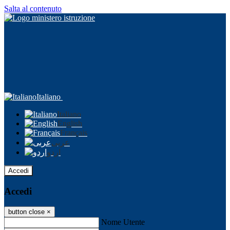
Salta al contenuto
Italiano
Italiano
English
Français
عربى
اردو
Accedi
Accedi
button close
×
Nome Utente