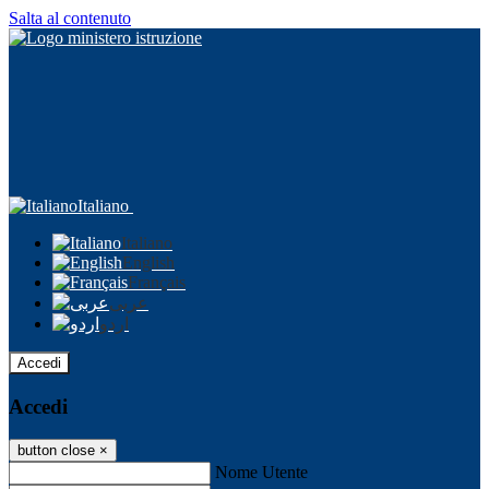
Salta al contenuto
Italiano
Italiano
English
Français
عربى
اردو
Accedi
Accedi
button close
×
Nome Utente