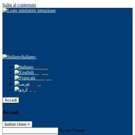
Salta al contenuto
Italiano
Italiano
English
Français
عربى
اردو
Accedi
Accedi
button close
×
Nome Utente