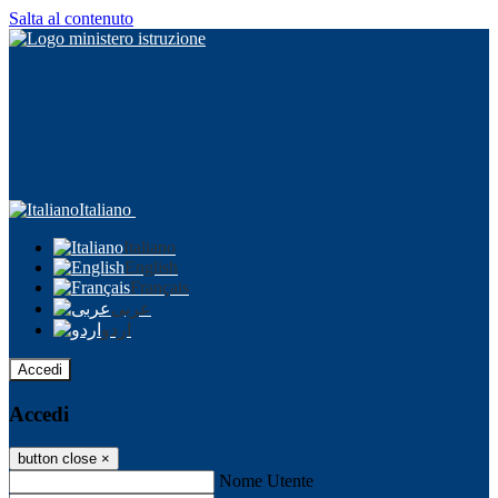
Salta al contenuto
Italiano
Italiano
English
Français
عربى
اردو
Accedi
Accedi
button close
×
Nome Utente