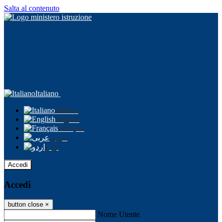
Salta al contenuto
Italiano
Italiano
English
Français
عربى
اردو
Accedi
Accedi
button close
×
Nome Utente