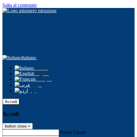
Salta al contenuto
Italiano
Italiano
English
Français
عربى
اردو
Accedi
Accedi
button close
×
Nome Utente