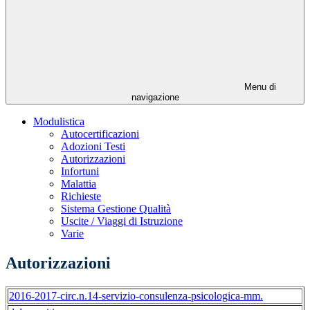
Menu di
navigazione
Modulistica
Autocertificazioni
Adozioni Testi
Autorizzazioni
Infortuni
Malattia
Richieste
Sistema Gestione Qualità
Uscite / Viaggi di Istruzione
Varie
Autorizzazioni
2016-2017-circ.n.14-servizio-consulenza-psicologica-mm.