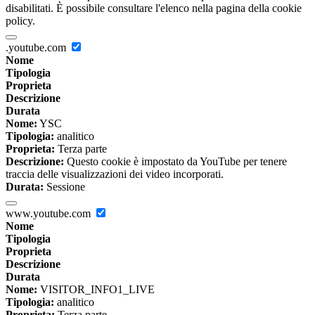
disabilitati. È possibile consultare l'elenco nella pagina della cookie
policy.
.youtube.com
Nome
Tipologia
Proprieta
Descrizione
Durata
Nome:
YSC
Tipologia:
analitico
Proprieta:
Terza parte
Descrizione:
Questo cookie è impostato da YouTube per tenere
traccia delle visualizzazioni dei video incorporati.
Durata:
Sessione
www.youtube.com
Nome
Tipologia
Proprieta
Descrizione
Durata
Nome:
VISITOR_INFO1_LIVE
Tipologia:
analitico
Proprieta:
Terza parte