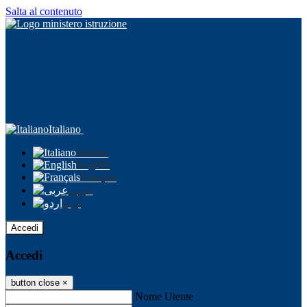
Salta al contenuto
Italiano
Italiano
English
Français
عربى
اردو
Accedi
Accedi
button close
×
Nome Utente