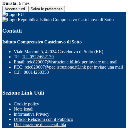
Durata:
6 mesi
Accetta tutti
Salva le preferenze
Istituto Comprensivo Castelnovo di Sotto
Contatti
Istituto Comprensivo Castelnovo di Sotto
Viale Marconi 5, 42024 Castelnovo di Sotto (RE)
Tel:
Tel. 0522/682139
Email:
reic820007@istruzione.it
Link per inviare una mail
PEC:
reic820007@pec.istruzione.it
Link per inviare una mail
C.F.: 80014250353
Sezione Link Utili
Cookie policy
Note legali
Informativa Privacy
Ufficio Relazioni con il Pubblico
Dichiarazione di accessibilità