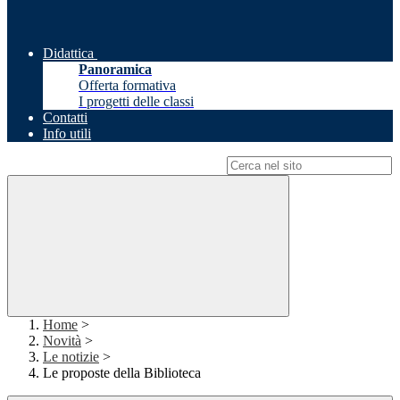
Didattica
Panoramica
Offerta formativa
I progetti delle classi
Contatti
Info utili
Campo di ricerca per le pagine del sito
Home
>
Novità
>
Le notizie
>
Le proposte della Biblioteca