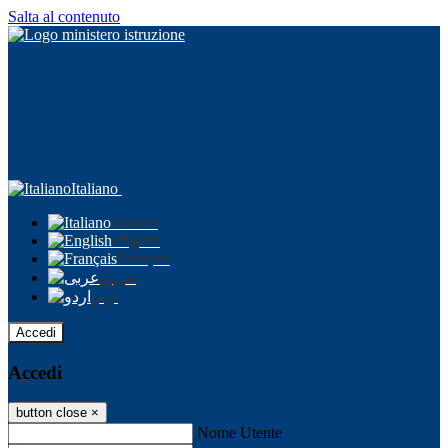
Salta al contenuto
Italiano
Italiano
English
Français
عربى
اردو
Accedi
Accedi
button close
×
Nome Utente