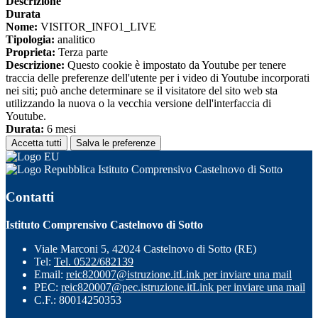
Descrizione
Durata
Nome:
VISITOR_INFO1_LIVE
Tipologia:
analitico
Proprieta:
Terza parte
Descrizione:
Questo cookie è impostato da Youtube per tenere
traccia delle preferenze dell'utente per i video di Youtube incorporati
nei siti; può anche determinare se il visitatore del sito web sta
utilizzando la nuova o la vecchia versione dell'interfaccia di
Youtube.
Durata:
6 mesi
Accetta tutti
Salva le preferenze
Istituto Comprensivo Castelnovo di Sotto
Contatti
Istituto Comprensivo Castelnovo di Sotto
Viale Marconi 5, 42024 Castelnovo di Sotto (RE)
Tel:
Tel. 0522/682139
Email:
reic820007@istruzione.it
Link per inviare una mail
PEC:
reic820007@pec.istruzione.it
Link per inviare una mail
C.F.: 80014250353