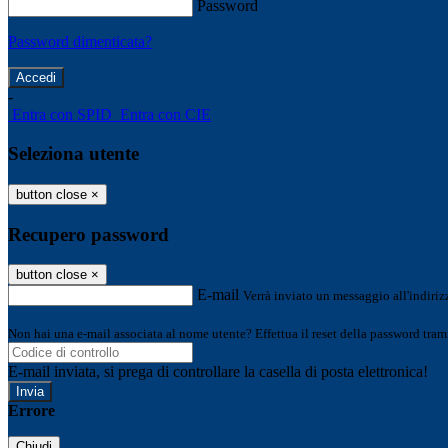
Password
Password dimenticata?
-
Entra con SPID
Entra con CIE
Seleziona utente
button close
×
Recupero password
button close
×
E-mail
Verrà inviato un messaggio all'indirizz
Non hai una e-mail associata al nome utente? Effettua il reset della password tram
E-mail inviata, si prega di controllare la casella di posta elettronica!
Errore
Chiudi