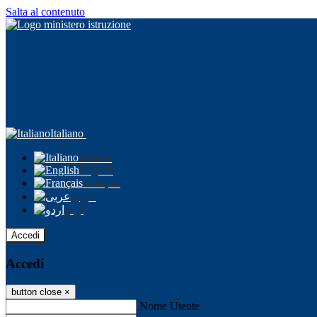
Salta al contenuto
Italiano
Italiano
English
Français
عربى
اردو
Accedi
Accedi
button close
×
Nome Utente