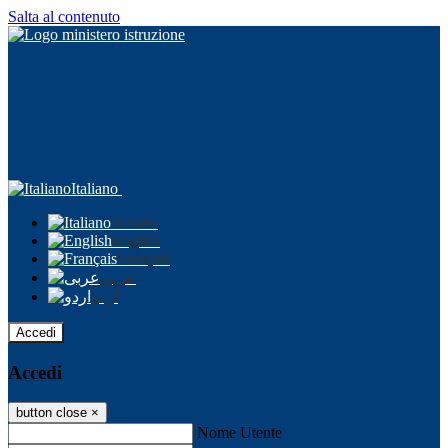
Salta al contenuto
Italiano
Italiano
English
Français
عربى
اردو
Accedi
Accedi
button close
×
Nome Utente