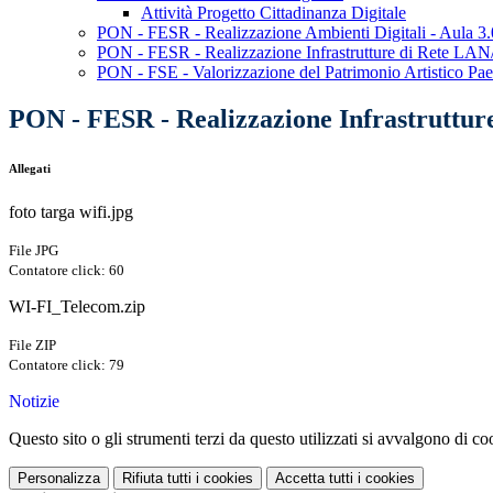
Attività Progetto Cittadinanza Digitale
PON - FESR - Realizzazione Ambienti Digitali - Aula 3.
PON - FESR - Realizzazione Infrastrutture di Rete 
PON - FSE - Valorizzazione del Patrimonio Artistico Pae
PON - FESR - Realizzazione Infrastrutt
Allegati
foto targa wifi.jpg
File JPG
Contatore click: 60
WI-FI_Telecom.zip
File ZIP
Contatore click: 79
Notizie
Questo sito o gli strumenti terzi da questo utilizzati si avvalgono di coo
Personalizza
Rifiuta tutti
i cookies
Accetta tutti
i cookies