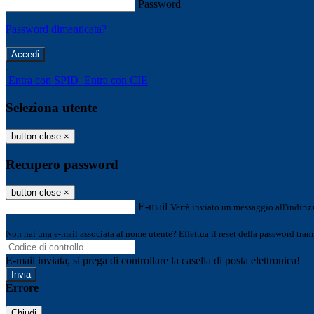
Password
Password dimenticata?
-
Entra con SPID
Entra con CIE
Seleziona utente
button close
×
Recupero password
button close
×
E-mail
Verrà inviato un messaggio all'indirizz
Non hai una e-mail associata al nome utente? Effettua il reset della password tram
E-mail inviata, si prega di controllare la casella di posta elettronica!
Errore
Chiudi