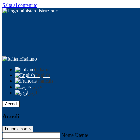
Salta al contenuto
Italiano
Italiano
English
Français
عربى
اردو
Accedi
Accedi
button close
×
Nome Utente