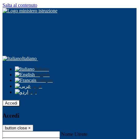
Salta al contenuto
Italiano
Italiano
English
Français
عربى
اردو
Accedi
Accedi
button close
×
Nome Utente