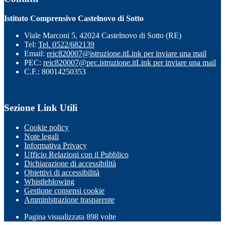
Istituto Comprensivo Castelnovo di Sotto
Viale Marconi 5, 42024 Castelnovo di Sotto (RE)
Tel:
Tel. 0522/682139
Email:
reic820007@istruzione.it
Link per inviare una mail
PEC:
reic820007@pec.istruzione.it
Link per inviare una mail
C.F.: 80014250353
Sezione Link Utili
Cookie policy
Note legali
Informativa Privacy
Ufficio Relazioni con il Pubblico
Dichiarazione di accessibilità
Obiettivi di accessibilità
Whistleblowing
Gestione consensi cookie
Amministrazione trasparente
Pagina visualizzata
898
volte