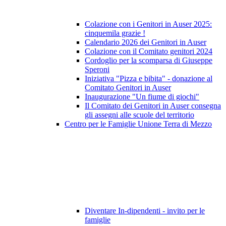
Colazione con i Genitori in Auser 2025:
cinquemila grazie !
Calendario 2026 dei Genitori in Auser
Colazione con il Comitato genitori 2024
Cordoglio per la scomparsa di Giuseppe
Speroni
Iniziativa "Pizza e bibita" - donazione al
Comitato Genitori in Auser
Inaugurazione "Un fiume di giochi"
Il Comitato dei Genitori in Auser consegna
gli assegni alle scuole del territorio
Centro per le Famiglie Unione Terra di Mezzo
Diventare In-dipendenti - invito per le
famiglie