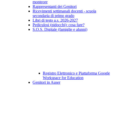
monteore
Rappresentanti dei Genitori
Ricevimenti settimanali docenti - scuola
secondaria di primo grado
Libri di testo a.s. 2026-2027
Pediculosi (pidocchi): cosa fare?
S.O.S. Digitale (famiglie e alunni)
Registro Elettronico e Piattaforma Google
Workspace for Education
Genitori in Auser