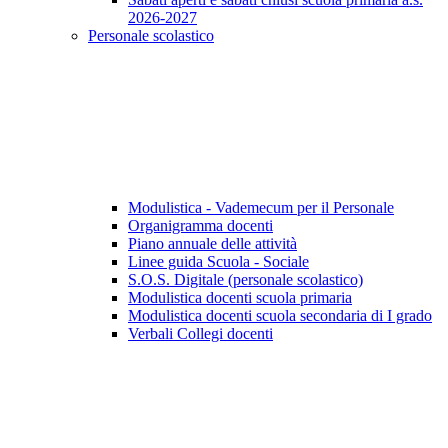
2026-2027
Personale scolastico
Modulistica - Vademecum per il Personale
Organigramma docenti
Piano annuale delle attività
Linee guida Scuola - Sociale
S.O.S. Digitale (personale scolastico)
Modulistica docenti scuola primaria
Modulistica docenti scuola secondaria di I grado
Verbali Collegi docenti