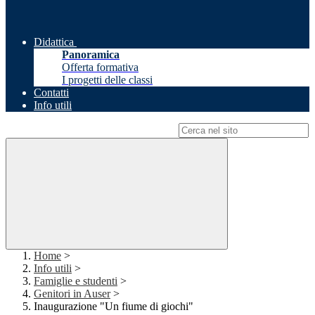
Didattica
Panoramica
Offerta formativa
I progetti delle classi
Contatti
Info utili
Campo di ricerca per le pagine del sito
Home
>
Info utili
>
Famiglie e studenti
>
Genitori in Auser
>
Inaugurazione "Un fiume di giochi"