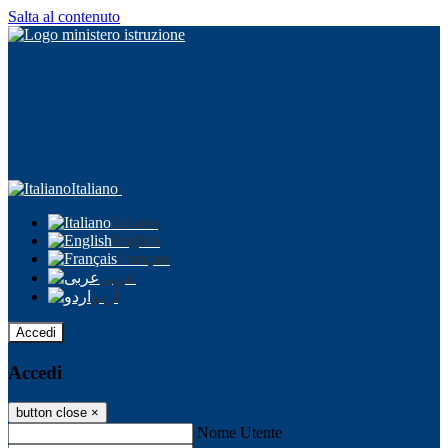
Salta al contenuto
Italiano
Italiano
English
Français
عربى
اردو
Accedi
Accedi
button close
×
Nome Utente