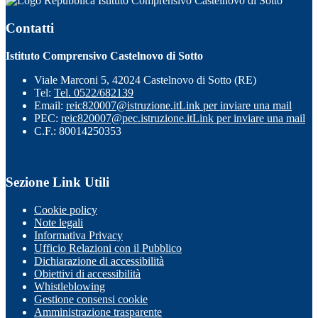
Istituto Comprensivo Castelnovo di Sotto
Contatti
Istituto Comprensivo Castelnovo di Sotto
Viale Marconi 5, 42024 Castelnovo di Sotto (RE)
Tel:
Tel. 0522/682139
Email:
reic820007@istruzione.it
Link per inviare una mail
PEC:
reic820007@pec.istruzione.it
Link per inviare una mail
C.F.: 80014250353
Sezione Link Utili
Cookie policy
Note legali
Informativa Privacy
Ufficio Relazioni con il Pubblico
Dichiarazione di accessibilità
Obiettivi di accessibilità
Whistleblowing
Gestione consensi cookie
Amministrazione trasparente