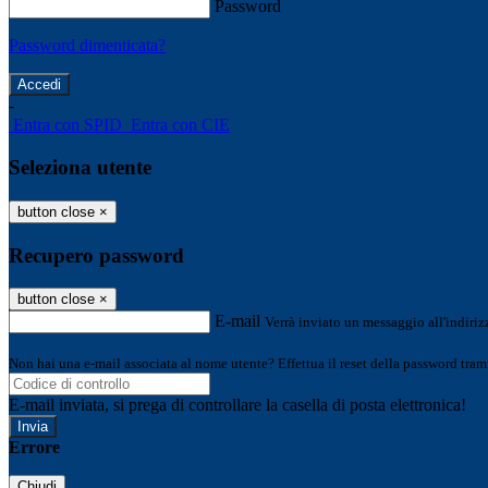
Password
Password dimenticata?
-
Entra con SPID
Entra con CIE
Seleziona utente
button close
×
Recupero password
button close
×
E-mail
Verrà inviato un messaggio all'indirizz
Non hai una e-mail associata al nome utente? Effettua il reset della password tram
E-mail inviata, si prega di controllare la casella di posta elettronica!
Errore
Chiudi