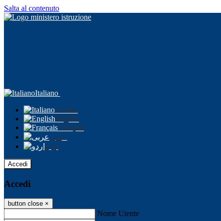
Salta al contenuto
Italiano
Italiano
English
Français
عربى
اردو
Accedi
Accedi
button close
×
Nome Utente