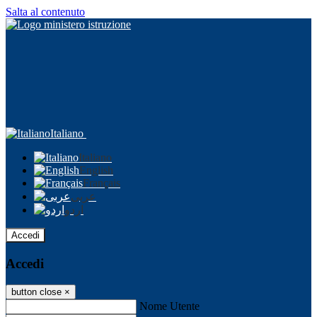
Salta al contenuto
Italiano
Italiano
English
Français
عربى
اردو
Accedi
Accedi
button close
×
Nome Utente