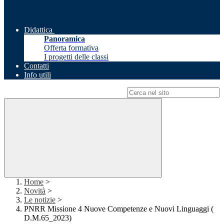
Didattica
Panoramica
Offerta formativa
I progetti delle classi
Contatti
Info utili
Campo di ricerca per le pagine del sito
Home
>
Novità
>
Le notizie
>
PNRR Missione 4 Nuove Competenze e Nuovi Linguaggi (
D.M.65_2023)