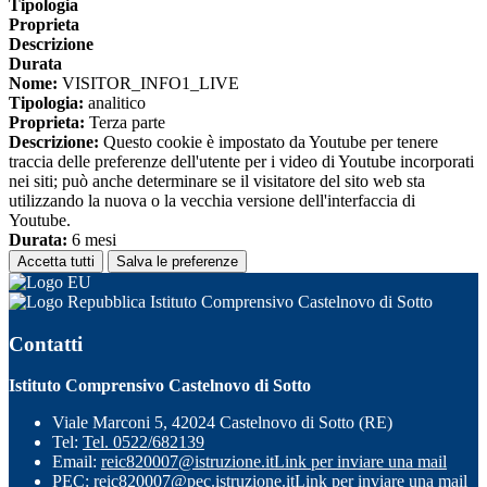
Tipologia
Proprieta
Descrizione
Durata
Nome:
VISITOR_INFO1_LIVE
Tipologia:
analitico
Proprieta:
Terza parte
Descrizione:
Questo cookie è impostato da Youtube per tenere
traccia delle preferenze dell'utente per i video di Youtube incorporati
nei siti; può anche determinare se il visitatore del sito web sta
utilizzando la nuova o la vecchia versione dell'interfaccia di
Youtube.
Durata:
6 mesi
Accetta tutti
Salva le preferenze
Istituto Comprensivo Castelnovo di Sotto
Contatti
Istituto Comprensivo Castelnovo di Sotto
Viale Marconi 5, 42024 Castelnovo di Sotto (RE)
Tel:
Tel. 0522/682139
Email:
reic820007@istruzione.it
Link per inviare una mail
PEC:
reic820007@pec.istruzione.it
Link per inviare una mail