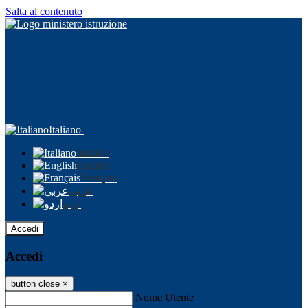
Salta al contenuto
Italiano
Italiano
English
Français
عربى
اردو
Accedi
Accedi
button close
×
Nome Utente