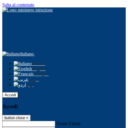
Salta al contenuto
Italiano
Italiano
English
Français
عربى
اردو
Accedi
Accedi
button close
×
Nome Utente