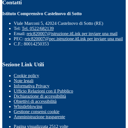
Contatti
Istituto Comprensivo Castelnovo di Sotto
Viale Marconi 5, 42024 Castelnovo di Sotto (RE)
Tel:
Tel. 0522/682139
Email:
reic820007@istruzione.it
Link per inviare una mail
PEC:
reic820007@pec.istruzione.it
Link per inviare una mail
C.F.: 80014250353
Sezione Link Utili
Cookie policy
Note legali
Informativa Privacy
Ufficio Relazioni con il Pubblico
Dichiarazione di accessibilità
Obiettivi di accessibilità
Whistleblowing
Gestione consensi cookie
Amministrazione trasparente
Pagina visualizzata
2512
volte