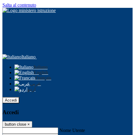
Salta al contenuto
Italiano
Italiano
English
Français
عربى
اردو
Accedi
Accedi
button close
×
Nome Utente