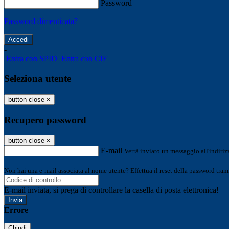
Password
Password dimenticata?
-
Entra con SPID
Entra con CIE
Seleziona utente
button close
×
Recupero password
button close
×
E-mail
Verrà inviato un messaggio all'indirizz
Non hai una e-mail associata al nome utente? Effettua il reset della password tram
E-mail inviata, si prega di controllare la casella di posta elettronica!
Errore
Chiudi