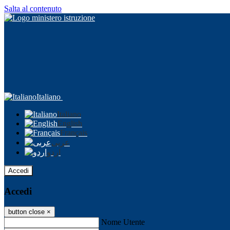
Salta al contenuto
Italiano
Italiano
English
Français
عربى
اردو
Accedi
Accedi
button close
×
Nome Utente