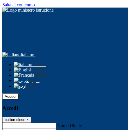
Salta al contenuto
Italiano
Italiano
English
Français
عربى
اردو
Accedi
Accedi
button close
×
Nome Utente