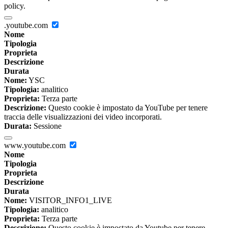
policy.
.youtube.com
Nome
Tipologia
Proprieta
Descrizione
Durata
Nome:
YSC
Tipologia:
analitico
Proprieta:
Terza parte
Descrizione:
Questo cookie è impostato da YouTube per tenere
traccia delle visualizzazioni dei video incorporati.
Durata:
Sessione
www.youtube.com
Nome
Tipologia
Proprieta
Descrizione
Durata
Nome:
VISITOR_INFO1_LIVE
Tipologia:
analitico
Proprieta:
Terza parte
Descrizione:
Questo cookie è impostato da Youtube per tenere