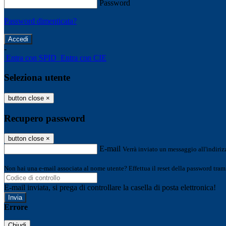
Password
Password dimenticata?
-
Entra con SPID
Entra con CIE
Seleziona utente
button close
×
Recupero password
button close
×
E-mail
Verrà inviato un messaggio all'indirizz
Non hai una e-mail associata al nome utente? Effettua il reset della password tram
E-mail inviata, si prega di controllare la casella di posta elettronica!
Errore
Chiudi