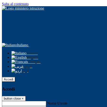
Salta al contenuto
Italiano
Italiano
English
Français
عربى
اردو
Accedi
Accedi
button close
×
Nome Utente