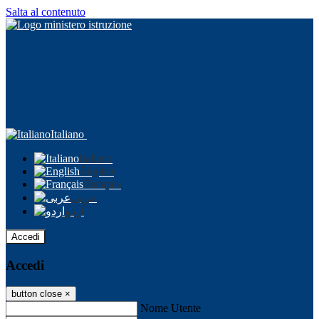
Salta al contenuto
Italiano
Italiano
English
Français
عربى
اردو
Accedi
Accedi
button close
×
Nome Utente