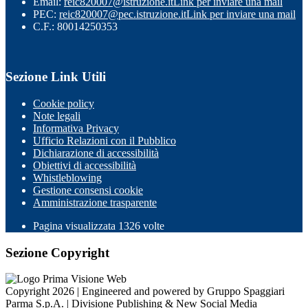
Email:
reic820007@istruzione.it
Link per inviare una mail
PEC:
reic820007@pec.istruzione.it
Link per inviare una mail
C.F.: 80014250353
Sezione Link Utili
Cookie policy
Note legali
Informativa Privacy
Ufficio Relazioni con il Pubblico
Dichiarazione di accessibilità
Obiettivi di accessibilità
Whistleblowing
Gestione consensi cookie
Amministrazione trasparente
Pagina visualizzata
1326
volte
Sezione Copyright
Copyright 2026 | Engineered and powered by Gruppo Spaggiari
Parma S.p.A. | Divisione Publishing & New Social Media