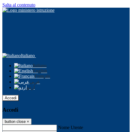
Salta al contenuto
Italiano
Italiano
English
Français
عربى
اردو
Accedi
Accedi
button close
×
Nome Utente