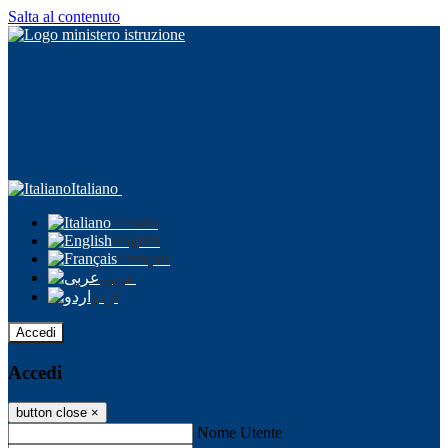
Salta al contenuto
Italiano
Italiano
English
Français
عربى
اردو
Accedi
Accedi
button close
×
Nome Utente