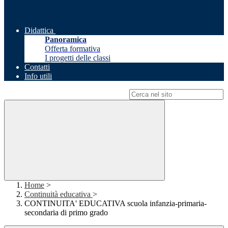
Didattica
Panoramica
Offerta formativa
I progetti delle classi
Contatti
Info utili
Campo di ricerca per le pagine del sito
Home
>
Continuità educativa
>
CONTINUITA' EDUCATIVA scuola infanzia-primaria-
secondaria di primo grado