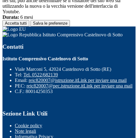
nei siti; può anche determinare se il visitatore del sito web sta
utilizzando la nuova o la vecchia versione dell'interfaccia di
Youtube.
Durata:
6 mesi
Accetta tutti
Salva le preferenze
Istituto Comprensivo Castelnovo di Sotto
Contatti
Istituto Comprensivo Castelnovo di Sotto
Viale Marconi 5, 42024 Castelnovo di Sotto (RE)
Tel:
Tel. 0522/682139
Email:
reic820007@istruzione.it
Link per inviare una mail
PEC:
reic820007@pec.istruzione.it
Link per inviare una mail
C.F.: 80014250353
Sezione Link Utili
Cookie policy
Note legali
Informativa Privacy