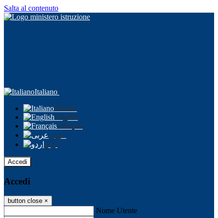
Salta al contenuto
Italiano
Italiano
English
Français
عربى
اردو
Accedi
Accedi
button close
×
Nome Utente