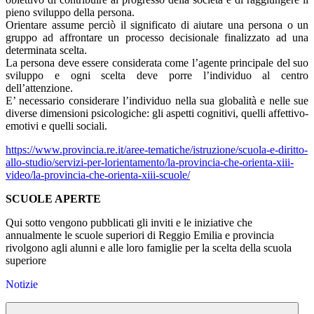
pieno sviluppo della persona.
Orientare assume perciò il significato di aiutare una persona o un
gruppo ad affrontare un processo decisionale finalizzato ad una
determinata scelta.
La persona deve essere considerata come l’agente principale del suo
sviluppo e ogni scelta deve porre l’individuo al centro
dell’attenzione.
E’ necessario considerare l’individuo nella sua globalità e nelle sue
diverse dimensioni psicologiche: gli aspetti cognitivi, quelli affettivo-
emotivi e quelli sociali.
https://www.provincia.re.it/
aree-tematiche/istruzione/
scuola-e-diritto-
allo-studio/
servizi-per-lorientamento/la-
provincia-che-orienta-xiii-
video/la-provincia-che-
orienta-xiii-scuole/
SCUOLE APERTE
Qui sotto vengono pubblicati gli inviti e le iniziative che
annualmente le scuole superiori di Reggio Emilia e provincia
rivolgono agli alunni e alle loro famiglie per la scelta della scuola
superiore
Notizie