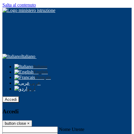
Salta al contenuto
Italiano
Italiano
English
Français
عربى
اردو
Accedi
Accedi
button close
×
Nome Utente