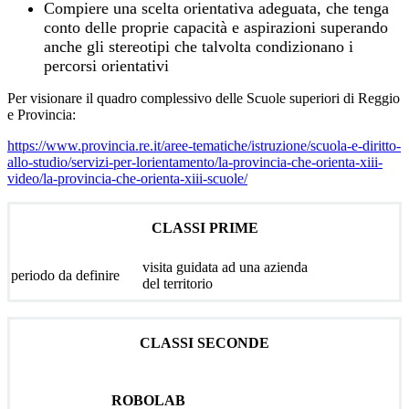
Compiere una scelta orientativa adeguata, che tenga
conto delle proprie capacità e aspirazioni superando
anche gli stereotipi che talvolta condizionano i
percorsi orientativi
Per visionare il quadro complessivo delle Scuole superiori di Reggio
e Provincia:
https://www.provincia.re.it/aree-tematiche/istruzione/scuola-e-diritto-
allo-studio/servizi-per-lorientamento/la-provincia-che-orienta-xiii-
video/la-provincia-che-orienta-xiii-scuole/
CLASSI PRIME
visita guidata ad una azienda
periodo da definire
del territorio
CLASSI SECONDE
ROBOLAB