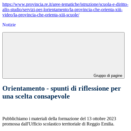
https://www.provincia.re.it/
aree-tematiche/istruzione/
scuola-e-diritto-
allo-studio/
servizi-per-lorientamento/la-
provincia-che-orienta-xiii-
video/la-provincia-che-
orienta-xiii-scuole/
Notizie
Gruppo di pagine
Orientamento - spunti di riflessione per
una scelta consapevole
Pubblichiamo i materiali della formazione del 13 ottobre 2023
promossa dall'Ufficio scolastico territoriale di Reggio Emilia.