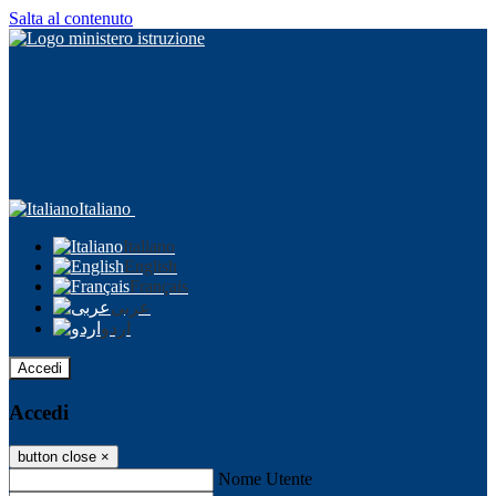
Salta al contenuto
Italiano
Italiano
English
Français
عربى
اردو
Accedi
Accedi
button close
×
Nome Utente