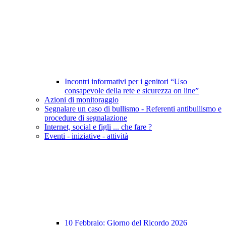
Incontri informativi per i genitori “Uso
consapevole della rete e sicurezza on line”
Azioni di monitoraggio
Segnalare un caso di bullismo - Referenti antibullismo e
procedure di segnalazione
Internet, social e figli ... che fare ?
Eventi - iniziative - attività
10 Febbraio: Giorno del Ricordo 2026