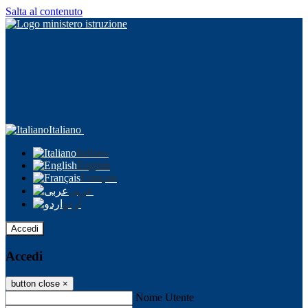
Salta al contenuto
Italiano
Italiano
English
Français
عربى
اردو
Accedi
Accedi
button close
×
Nome Utente