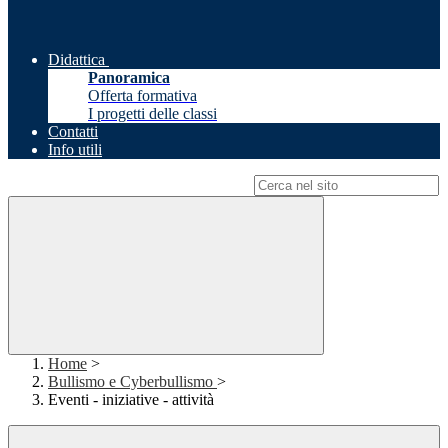
Didattica
Panoramica
Offerta formativa
I progetti delle classi
Contatti
Info utili
Campo di ricerca per le pagine del sito
Home
>
Bullismo e Cyberbullismo
>
Eventi - iniziative - attività