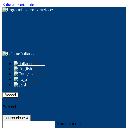
Salta al contenuto
Italiano
Italiano
English
Français
عربى
اردو
Accedi
Accedi
button close
×
Nome Utente