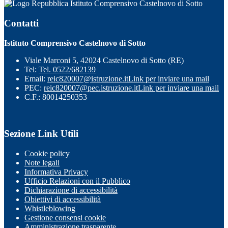
Istituto Comprensivo Castelnovo di Sotto
Contatti
Istituto Comprensivo Castelnovo di Sotto
Viale Marconi 5, 42024 Castelnovo di Sotto (RE)
Tel:
Tel. 0522/682139
Email:
reic820007@istruzione.it
Link per inviare una mail
PEC:
reic820007@pec.istruzione.it
Link per inviare una mail
C.F.: 80014250353
Sezione Link Utili
Cookie policy
Note legali
Informativa Privacy
Ufficio Relazioni con il Pubblico
Dichiarazione di accessibilità
Obiettivi di accessibilità
Whistleblowing
Gestione consensi cookie
Amministrazione trasparente