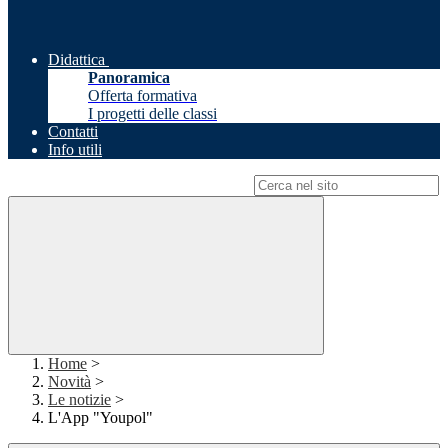
Didattica
Panoramica
Offerta formativa
I progetti delle classi
Contatti
Info utili
Campo di ricerca per le pagine del sito
Home
>
Novità
>
Le notizie
>
L'App "Youpol"