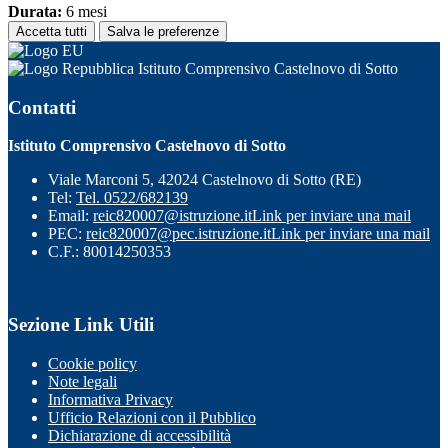
Durata:
6 mesi
Accetta tutti
Salva le preferenze
Istituto Comprensivo Castelnovo di Sotto
Contatti
Istituto Comprensivo Castelnovo di Sotto
Viale Marconi 5, 42024 Castelnovo di Sotto (RE)
Tel:
Tel. 0522/682139
Email:
reic820007@istruzione.it
Link per inviare una mail
PEC:
reic820007@pec.istruzione.it
Link per inviare una mail
C.F.: 80014250353
Sezione Link Utili
Cookie policy
Note legali
Informativa Privacy
Ufficio Relazioni con il Pubblico
Dichiarazione di accessibilità