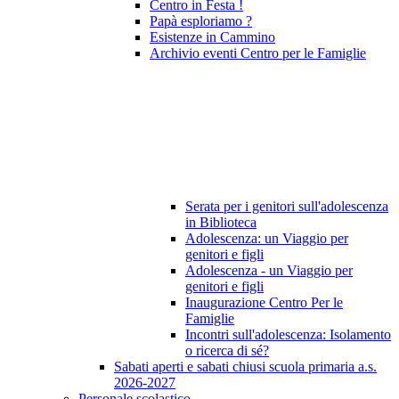
Centro in Festa !
Papà esploriamo ?
Esistenze in Cammino
Archivio eventi Centro per le Famiglie
Serata per i genitori sull'adolescenza
in Biblioteca
Adolescenza: un Viaggio per
genitori e figli
Adolescenza - un Viaggio per
genitori e figli
Inaugurazione Centro Per le
Famiglie
Incontri sull'adolescenza: Isolamento
o ricerca di sé?
Sabati aperti e sabati chiusi scuola primaria a.s.
2026-2027
Personale scolastico