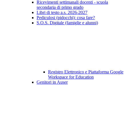
Ricevimenti settimanali docenti - scuola
secondaria di primo grado
Libri di testo a.s. 2026-2027
Pediculosi (pidocchi): cosa fare?
S.O.S. Digitale (famiglie e alunni)
Registro Elettronico e Piattaforma Google
Workspace for Education
Genitori in Auser