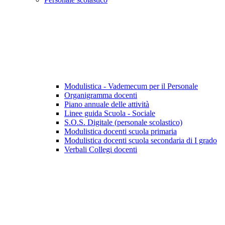
Modulistica - Vademecum per il Personale
Organigramma docenti
Piano annuale delle attività
Linee guida Scuola - Sociale
S.O.S. Digitale (personale scolastico)
Modulistica docenti scuola primaria
Modulistica docenti scuola secondaria di I grado
Verbali Collegi docenti