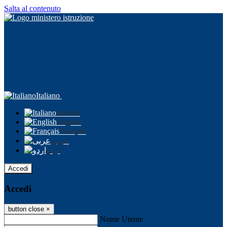
Salta al contenuto
Italiano
Italiano
English
Français
عربى
اردو
Accedi
Accedi
button close
×
Nome Utente