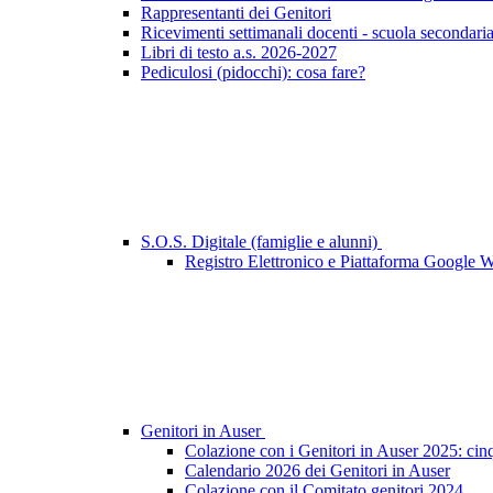
Rappresentanti dei Genitori
Ricevimenti settimanali docenti - scuola secondari
Libri di testo a.s. 2026-2027
Pediculosi (pidocchi): cosa fare?
S.O.S. Digitale (famiglie e alunni)
Registro Elettronico e Piattaforma Google 
Genitori in Auser
Colazione con i Genitori in Auser 2025: cin
Calendario 2026 dei Genitori in Auser
Colazione con il Comitato genitori 2024