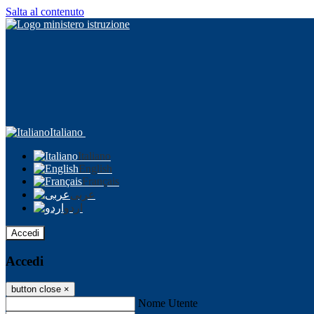
Salta al contenuto
Italiano
Italiano
English
Français
عربى
اردو
Accedi
Accedi
button close
×
Nome Utente