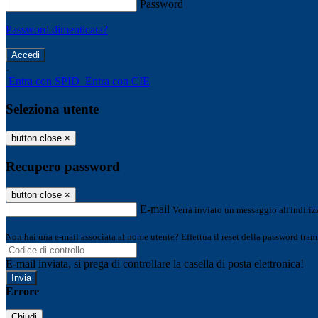
Password
Password dimenticata?
-
Entra con SPID
Entra con CIE
Seleziona utente
button close
×
Recupero password
button close
×
E-mail
Verrà inviato un messaggio all'indirizz
Non hai una e-mail associata al nome utente? Effettua il reset della password tram
E-mail inviata, si prega di controllare la casella di posta elettronica!
Errore
Chiudi