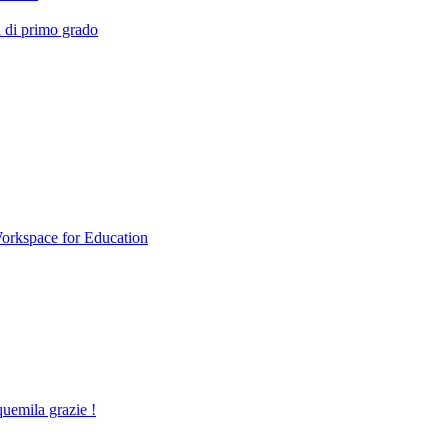
a di primo grado
Workspace for Education
quemila grazie !