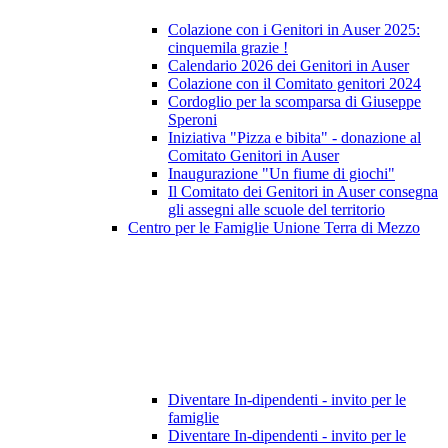
Colazione con i Genitori in Auser 2025:
cinquemila grazie !
Calendario 2026 dei Genitori in Auser
Colazione con il Comitato genitori 2024
Cordoglio per la scomparsa di Giuseppe
Speroni
Iniziativa "Pizza e bibita" - donazione al
Comitato Genitori in Auser
Inaugurazione "Un fiume di giochi"
Il Comitato dei Genitori in Auser consegna
gli assegni alle scuole del territorio
Centro per le Famiglie Unione Terra di Mezzo
Diventare In-dipendenti - invito per le
famiglie
Diventare In-dipendenti - invito per le