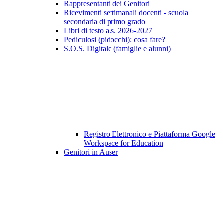
Rappresentanti dei Genitori
Ricevimenti settimanali docenti - scuola
secondaria di primo grado
Libri di testo a.s. 2026-2027
Pediculosi (pidocchi): cosa fare?
S.O.S. Digitale (famiglie e alunni)
Registro Elettronico e Piattaforma Google
Workspace for Education
Genitori in Auser