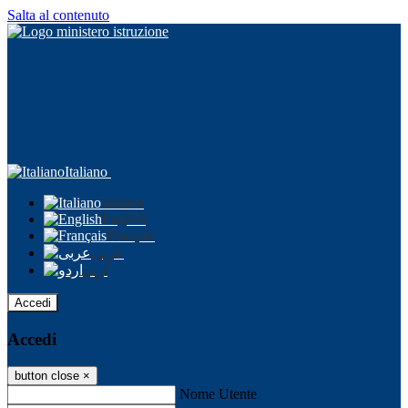
Salta al contenuto
Italiano
Italiano
English
Français
عربى
اردو
Accedi
Accedi
button close
×
Nome Utente