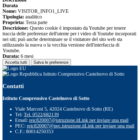
Durata
Nome:
VISITOR_INFO1_LIVE
Tipologia:
analitico
Proprieta:
Terza parte
Descrizione:
Questo cookie è impostato da Youtube per tenere
traccia delle preferenze dell'utente per i video di Youtube incorporati
nei siti; può anche determinare se il visitatore del sito web sta
utilizzando la nuova o la vecchia versione dell'interfaccia di
Youtube.
Durata:
6 mesi
Accetta tutti
Salva le preferenze
Istituto Comprensivo Castelnovo di Sotto
Contatti
Istituto Comprensivo Castelnovo di Sotto
Viale Marconi 5, 42024 Castelnovo di Sotto (RE)
Tel:
Tel. 0522/682139
Email:
reic820007@istruzione.it
Link per inviare una mail
PEC:
reic820007@pec.istruzione.it
Link per inviare una mail
C.F.: 80014250353