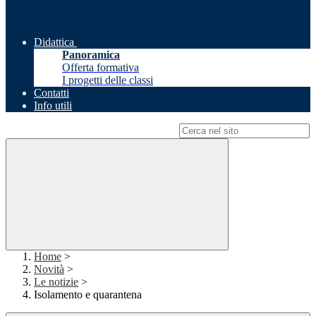
Didattica
Panoramica
Offerta formativa
I progetti delle classi
Contatti
Info utili
Campo di ricerca per le pagine del sito
Home
>
Novità
>
Le notizie
>
Isolamento e quarantena