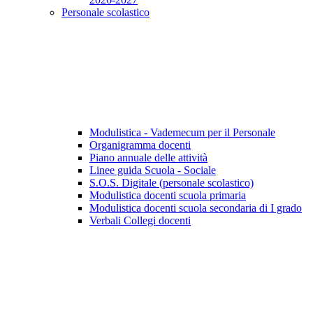
Personale scolastico
Modulistica - Vademecum per il Personale
Organigramma docenti
Piano annuale delle attività
Linee guida Scuola - Sociale
S.O.S. Digitale (personale scolastico)
Modulistica docenti scuola primaria
Modulistica docenti scuola secondaria di I grado
Verbali Collegi docenti