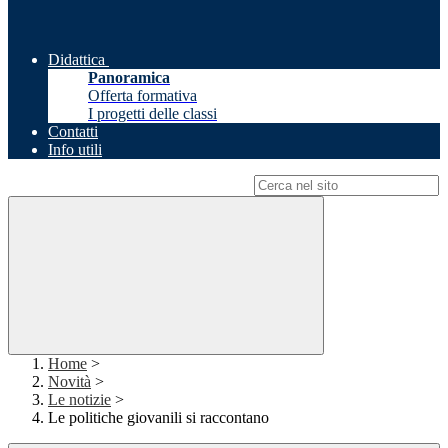
Didattica
Panoramica
Offerta formativa
I progetti delle classi
Contatti
Info utili
Campo di ricerca per le pagine del sito
Home
>
Novità
>
Le notizie
>
Le politiche giovanili si raccontano