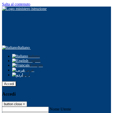
Salta al contenuto
Italiano
Italiano
English
Français
عربى
اردو
Accedi
Accedi
button close
×
Nome Utente