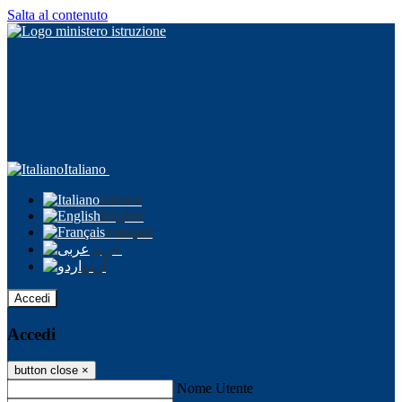
Salta al contenuto
Italiano
Italiano
English
Français
عربى
اردو
Accedi
Accedi
button close
×
Nome Utente