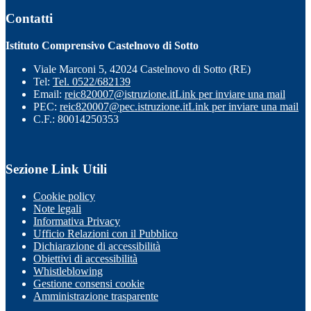
Contatti
Istituto Comprensivo Castelnovo di Sotto
Viale Marconi 5, 42024 Castelnovo di Sotto (RE)
Tel:
Tel. 0522/682139
Email:
reic820007@istruzione.it
Link per inviare una mail
PEC:
reic820007@pec.istruzione.it
Link per inviare una mail
C.F.: 80014250353
Sezione Link Utili
Cookie policy
Note legali
Informativa Privacy
Ufficio Relazioni con il Pubblico
Dichiarazione di accessibilità
Obiettivi di accessibilità
Whistleblowing
Gestione consensi cookie
Amministrazione trasparente