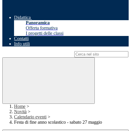
Didattica
Panoramica
Offerta formativa
I progetti delle classi
Contatti
Info utili
Campo di ricerca per le pagine del sito
Home
>
Novità
>
Calendario eventi
>
Festa di fine anno scolastico - sabato 27 maggio