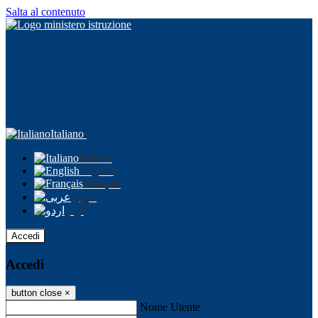
Salta al contenuto
Italiano
Italiano
English
Français
عربى
اردو
Accedi
Accedi
button close
×
Nome Utente