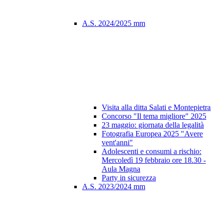
A.S. 2024/2025 mm
Visita alla ditta Salati e Montepietra
Concorso "Il tema migliore" 2025
23 maggio: giornata della legalità
Fotografia Europea 2025 "Avere
vent'anni"
Adolescenti e consumi a rischio:
Mercoledì 19 febbraio ore 18.30 -
Aula Magna
Party in sicurezza
A.S. 2023/2024 mm