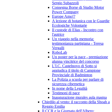
Sergio Subazzoli
Consegna Borse di Studio Motor
Power Company
Europe Amo!?
A lezione di botanica con le Guardie
Ecologiche Volontarie
Il custode di Elias - Incontro con
l'autrice
Un viaggio nella memoria:
testimonianza partigiana - Teresa
Vergalli
RoboLab
Un poster per la pace - premiazione
alunna vincitrice del concorso
L'I.C. Castelnovo di Sotto si
aggiudica il titolo di Campione
Provinciale di Badminton
La Polizia a scuola per parlare di
sicurezza cibernetica
In nome della Legalità
Testimoni di pace
Inaugurazione murales aula magna
Chiedilo al vento: il racconto della Shoah a
Reggio Emilia
Il CCR e la Giornata dell'Albero: