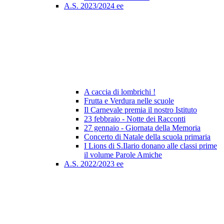
A.S. 2023/2024 ee
A caccia di lombrichi !
Frutta e Verdura nelle scuole
Il Carnevale premia il nostro Istituto
23 febbraio - Notte dei Racconti
27 gennaio - Giornata della Memoria
Concerto di Natale della scuola primaria
I Lions di S.Ilario donano alle classi prime
il volume Parole Amiche
A.S. 2022/2023 ee