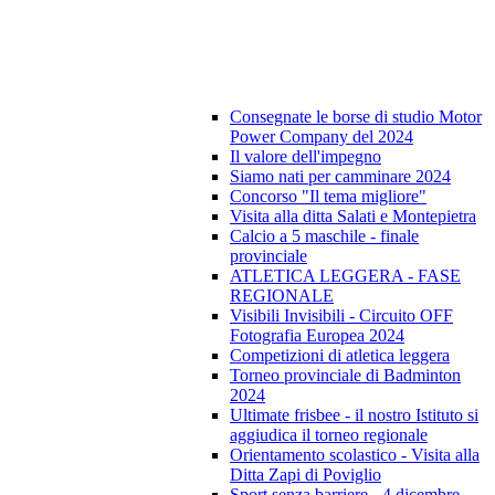
Consegnate le borse di studio Motor
Power Company del 2024
Il valore dell'impegno
Siamo nati per camminare 2024
Concorso "Il tema migliore"
Visita alla ditta Salati e Montepietra
Calcio a 5 maschile - finale
provinciale
ATLETICA LEGGERA - FASE
REGIONALE
Visibili Invisibili - Circuito OFF
Fotografia Europea 2024
Competizioni di atletica leggera
Torneo provinciale di Badminton
2024
Ultimate frisbee - il nostro Istituto si
aggiudica il torneo regionale
Orientamento scolastico - Visita alla
Ditta Zapi di Poviglio
Sport senza barriere - 4 dicembre