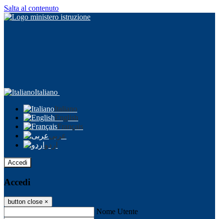
Salta al contenuto
Italiano
Italiano
English
Français
عربى
اردو
Accedi
Accedi
button close
×
Nome Utente