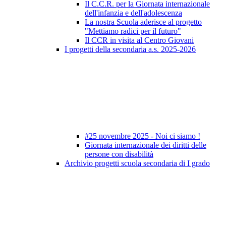
Il C.C.R. per la Giornata internazionale
dell'infanzia e dell'adolescenza
La nostra Scuola aderisce al progetto
"Mettiamo radici per il futuro"
Il CCR in visita al Centro Giovani
I progetti della secondaria a.s. 2025-2026
#25 novembre 2025 - Noi ci siamo !
Giornata internazionale dei diritti delle
persone con disabilità
Archivio progetti scuola secondaria di I grado