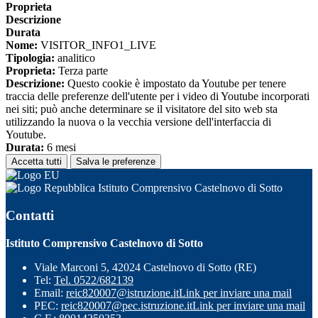
Proprieta
Descrizione
Durata
Nome:
VISITOR_INFO1_LIVE
Tipologia:
analitico
Proprieta:
Terza parte
Descrizione:
Questo cookie è impostato da Youtube per tenere
traccia delle preferenze dell'utente per i video di Youtube incorporati
nei siti; può anche determinare se il visitatore del sito web sta
utilizzando la nuova o la vecchia versione dell'interfaccia di
Youtube.
Durata:
6 mesi
Accetta tutti
Salva le preferenze
Istituto Comprensivo Castelnovo di Sotto
Contatti
Istituto Comprensivo Castelnovo di Sotto
Viale Marconi 5, 42024 Castelnovo di Sotto (RE)
Tel:
Tel. 0522/682139
Email:
reic820007@istruzione.it
Link per inviare una mail
PEC:
reic820007@pec.istruzione.it
Link per inviare una mail