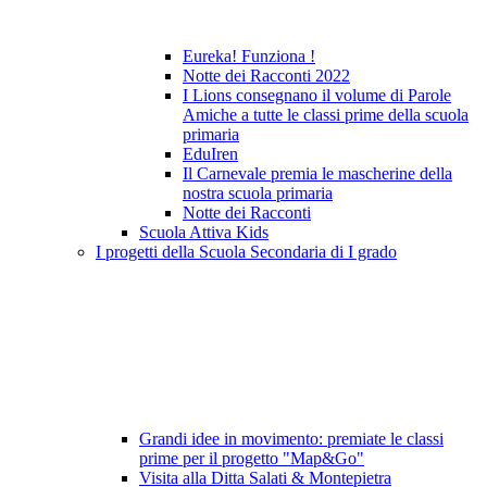
Eureka! Funziona !
Notte dei Racconti 2022
I Lions consegnano il volume di Parole
Amiche a tutte le classi prime della scuola
primaria
EduIren
Il Carnevale premia le mascherine della
nostra scuola primaria
Notte dei Racconti
Scuola Attiva Kids
I progetti della Scuola Secondaria di I grado
Grandi idee in movimento: premiate le classi
prime per il progetto "Map&Go"
Visita alla Ditta Salati & Montepietra