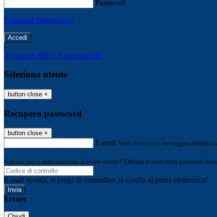
Password
Password dimenticata?
-
Entra con SPID
Entra con CIE
Seleziona utente
button close
×
Recupero password
button close
×
E-mail
Verrà inviato un messaggio all'indirizz
Non hai una e-mail associata al nome utente? Effettua il reset della password tram
E-mail inviata, si prega di controllare la casella di posta elettronica!
Errore
Chiudi