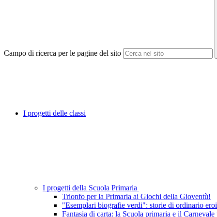
Campo di ricerca per le pagine del sito
I progetti delle classi
I progetti della Scuola Primaria
Trionfo per la Primaria ai Giochi della Gioventù!
"Esemplari biografie verdi": storie di ordinario er
Fantasia di carta: la Scuola primaria e il Carnevale