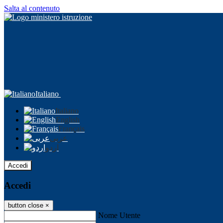
Salta al contenuto
Italiano
Italiano
English
Français
عربى
اردو
Accedi
Accedi
button close
×
Nome Utente