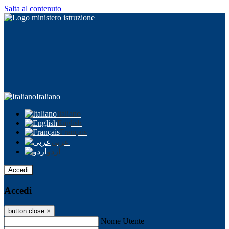
Salta al contenuto
Italiano
Italiano
English
Français
عربى
اردو
Accedi
Accedi
button close
×
Nome Utente