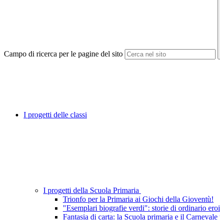
Campo di ricerca per le pagine del sito
I progetti delle classi
I progetti della Scuola Primaria
Trionfo per la Primaria ai Giochi della Gioventù!
"Esemplari biografie verdi": storie di ordinario er
Fantasia di carta: la Scuola primaria e il Carnevale