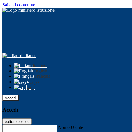
Salta al contenuto
Italiano
Italiano
English
Français
عربى
اردو
Accedi
Accedi
button close
×
Nome Utente