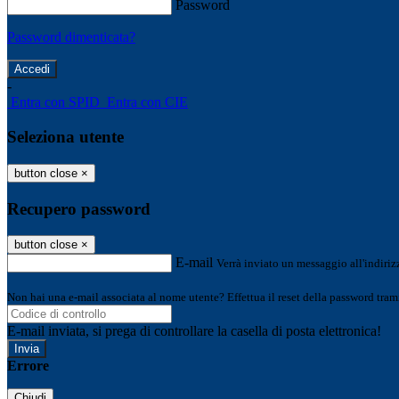
Password
Password dimenticata?
-
Entra con SPID
Entra con CIE
Seleziona utente
button close
×
Recupero password
button close
×
E-mail
Verrà inviato un messaggio all'indirizz
Non hai una e-mail associata al nome utente? Effettua il reset della password tram
E-mail inviata, si prega di controllare la casella di posta elettronica!
Errore
Chiudi