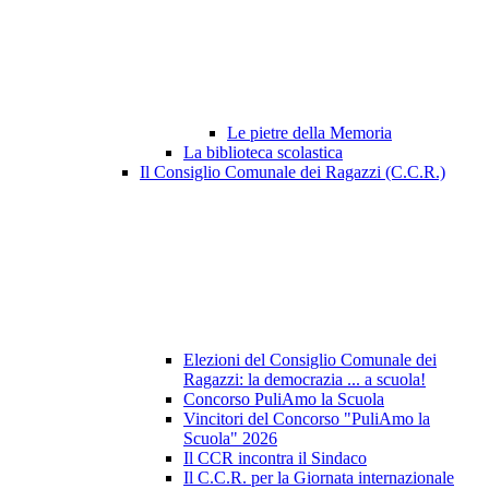
Le pietre della Memoria
La biblioteca scolastica
Il Consiglio Comunale dei Ragazzi (C.C.R.)
Elezioni del Consiglio Comunale dei
Ragazzi: la democrazia ... a scuola!
Concorso PuliAmo la Scuola
Vincitori del Concorso "PuliAmo la
Scuola" 2026
Il CCR incontra il Sindaco
Il C.C.R. per la Giornata internazionale