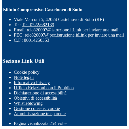
Istituto Comprensivo Castelnovo di Sotto
Viale Marconi 5, 42024 Castelnovo di Sotto (RE)
Tel:
Tel. 0522/682139
Email:
reic820007@istruzione.it
Link per inviare una mail
PEC:
reic820007@pec.istruzione.it
Link per inviare una mail
C.F.: 80014250353
Sezione Link Utili
Cookie policy
Note legali
Informativa Privacy
Ufficio Relazioni con il Pubblico
Dichiarazione di accessibilità
Obiettivi di accessibilità
Whistleblowing
Gestione consensi cookie
Amministrazione trasparente
Pagina visualizzata
254
volte