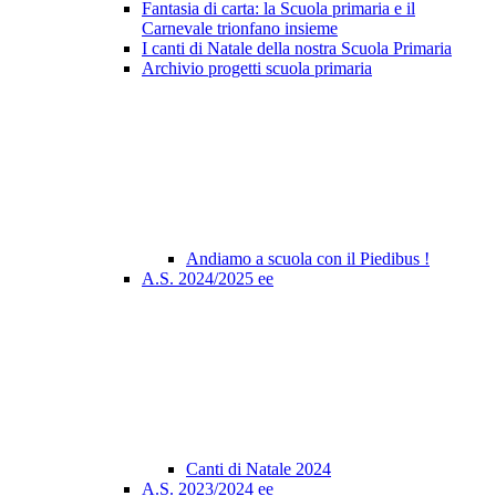
Fantasia di carta: la Scuola primaria e il
Carnevale trionfano insieme
I canti di Natale della nostra Scuola Primaria
Archivio progetti scuola primaria
Andiamo a scuola con il Piedibus !
A.S. 2024/2025 ee
Canti di Natale 2024
A.S. 2023/2024 ee