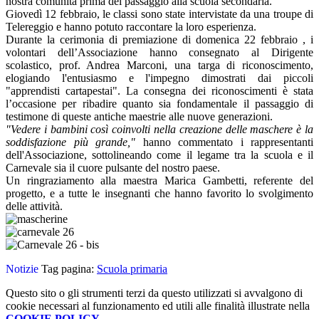
nostra comunità prima del passaggio alla scuola secondaria.
Giovedì 12 febbraio, le classi sono state intervistate da una troupe di
Telereggio e hanno potuto raccontare la loro esperienza.
Durante la cerimonia di premiazione di domenica 22 febbraio , i
volontari dell’Associazione hanno consegnato al Dirigente
scolastico, prof. Andrea Marconi, una targa di riconoscimento,
elogiando l'entusiasmo e l'impegno dimostrati dai piccoli
"apprendisti cartapestai". La consegna dei riconoscimenti è stata
l’occasione per ribadire quanto sia fondamentale il passaggio di
testimone di queste antiche maestrie alle nuove generazioni.
"Vedere i bambini così coinvolti nella creazione delle maschere è la
soddisfazione più grande,"
hanno commentato i rappresentanti
dell'Associazione, sottolineando come il legame tra la scuola e il
Carnevale sia il cuore pulsante del nostro paese.
Un ringraziamento alla maestra Marica Gambetti, referente del
progetto, e a tutte le insegnanti che hanno favorito lo svolgimento
delle attività.
Notizie
Tag pagina:
Scuola primaria
Questo sito o gli strumenti terzi da questo utilizzati si avvalgono di
cookie necessari al funzionamento ed utili alle finalità illustrate nella
COOKIE POLICY
.