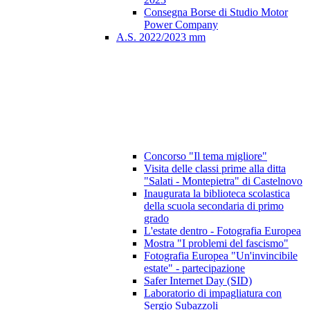
Consegna Borse di Studio Motor
Power Company
A.S. 2022/2023 mm
Concorso "Il tema migliore"
Visita delle classi prime alla ditta
"Salati - Montepietra" di Castelnovo
Inaugurata la biblioteca scolastica
della scuola secondaria di primo
grado
L'estate dentro - Fotografia Europea
Mostra "I problemi del fascismo"
Fotografia Europea "Un'invincibile
estate" - partecipazione
Safer Internet Day (SID)
Laboratorio di impagliatura con
Sergio Subazzoli