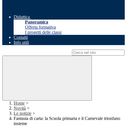
Didattica
Panoramica
Offerta formativa
I progetti delle classi
Contatti
Info utili
Campo di ricerca per le pagine del sito
Home
>
Novità
>
Le notizie
>
Fantasia di carta: la Scuola primaria e il Carnevale trionfano
insieme