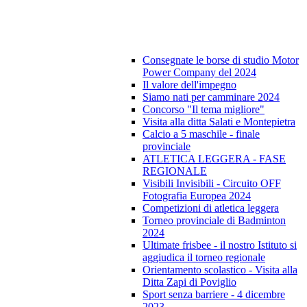
Consegnate le borse di studio Motor
Power Company del 2024
Il valore dell'impegno
Siamo nati per camminare 2024
Concorso "Il tema migliore"
Visita alla ditta Salati e Montepietra
Calcio a 5 maschile - finale
provinciale
ATLETICA LEGGERA - FASE
REGIONALE
Visibili Invisibili - Circuito OFF
Fotografia Europea 2024
Competizioni di atletica leggera
Torneo provinciale di Badminton
2024
Ultimate frisbee - il nostro Istituto si
aggiudica il torneo regionale
Orientamento scolastico - Visita alla
Ditta Zapi di Poviglio
Sport senza barriere - 4 dicembre
2023