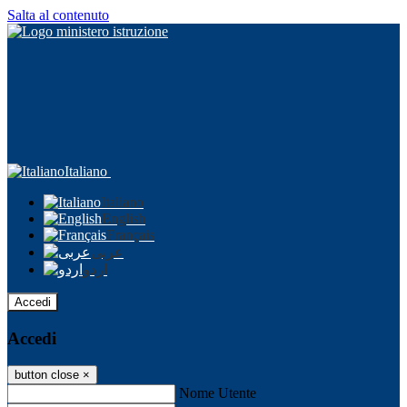
Salta al contenuto
Italiano
Italiano
English
Français
عربى
اردو
Accedi
Accedi
button close
×
Nome Utente