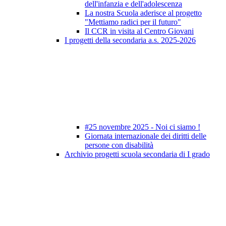
dell'infanzia e dell'adolescenza
La nostra Scuola aderisce al progetto
"Mettiamo radici per il futuro"
Il CCR in visita al Centro Giovani
I progetti della secondaria a.s. 2025-2026
#25 novembre 2025 - Noi ci siamo !
Giornata internazionale dei diritti delle
persone con disabilità
Archivio progetti scuola secondaria di I grado