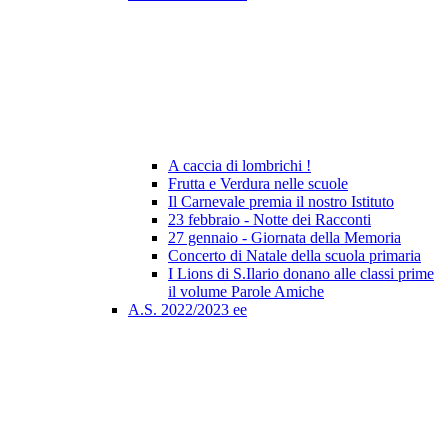
A caccia di lombrichi !
Frutta e Verdura nelle scuole
Il Carnevale premia il nostro Istituto
23 febbraio - Notte dei Racconti
27 gennaio - Giornata della Memoria
Concerto di Natale della scuola primaria
I Lions di S.Ilario donano alle classi prime
il volume Parole Amiche
A.S. 2022/2023 ee