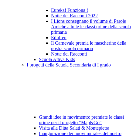
Eureka! Funziona !
Notte dei Racconti 2022
I Lions consegnano il volume di Parole
Amiche a tutte le classi prime della scuola
primaria
EduIren
Il Carnevale premia le mascherine della
nostra scuola primaria
Notte dei Racconti
Scuola Attiva Kids
I progetti della Scuola Secondaria di I grado
Grandi idee in movimento: premiate le classi
prime per il progetto "Map&Go"
Visita alla Ditta Salati & Montepietra
Inaugurazione dei nuovi murales del nostro