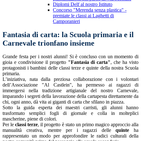
Diplomi Delf al nostro Istituto
Concorso "Merenda senza plastica" -
premiate le classi ai Laghetti di
Camporanieri
Fantasia di carta: la Scuola primaria e il
Carnevale trionfano insieme
Grande festa per i nostri alunni! Si è concluso con un momento di
gioia e condivisione il progetto
"Fantasia di carta"
, che ha visto
protagonisti i bambini delle
classi terze e quinte
della nostra Scuola
primaria.
L’iniziativa, nata dalla preziosa collaborazione con i volontari
dell’
Associazione "Al Castlein"
, ha permesso ai ragazzi di
immergersi nella tradizione artigianale del nostro
Carnevale
,
imparando i segreti della lavorazione della cartapesta direttamente da
chi, ogni anno, dà vita ai giganti di carta che sfilano in piazza.
Sotto la guida esperta dei maestri carristi, gli alunni hanno
trasformato semplici fogli di giornale e colla in molteplici
mascherine, piene di colori.
Per le
classi terze
, il progetto è stato un primo magico approccio alla
manualità creativa, mentre per i ragazzi delle
quinte
ha
rappresentato un modo per approfondire le radici culturali della