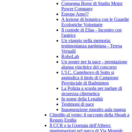
Consegna Borse di Studio Motor
Power Company
Europe Amo!?
A lezione di botanica con le Guardie
Ecologiche Volontarie
Il custode di Elias - Incontro con
l'autrice
Un viaggio nella memoria:
testimonianza partigiana - Teresa
Vergalli
RoboLab
Un poster per la pace - premiazione
alunna vincitrice del concorso
L'I.C. Castelnovo di Sotto si
aggiudica il titolo di Campione
Provinciale di Badminton
La Polizia a scuola per parlare di
sicurezza cibernetica
In nome della Legalità
Testimoni di pace
Inaugurazione murales aula magna
Chiedilo al vento: il racconto della Shoah a
Reggio Emilia
Il CCR e la Giornata dell'Albero:
piantumazioni nel parco di Via Montale