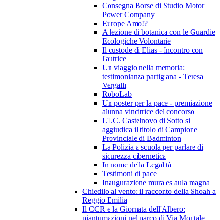
Consegna Borse di Studio Motor
Power Company
Europe Amo!?
A lezione di botanica con le Guardie
Ecologiche Volontarie
Il custode di Elias - Incontro con
l'autrice
Un viaggio nella memoria:
testimonianza partigiana - Teresa
Vergalli
RoboLab
Un poster per la pace - premiazione
alunna vincitrice del concorso
L'I.C. Castelnovo di Sotto si
aggiudica il titolo di Campione
Provinciale di Badminton
La Polizia a scuola per parlare di
sicurezza cibernetica
In nome della Legalità
Testimoni di pace
Inaugurazione murales aula magna
Chiedilo al vento: il racconto della Shoah a
Reggio Emilia
Il CCR e la Giornata dell'Albero:
piantumazioni nel parco di Via Montale