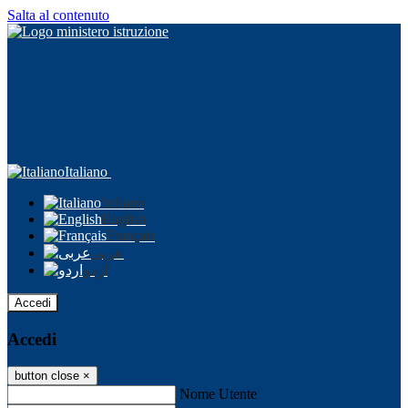
Salta al contenuto
Italiano
Italiano
English
Français
عربى
اردو
Accedi
Accedi
button close
×
Nome Utente