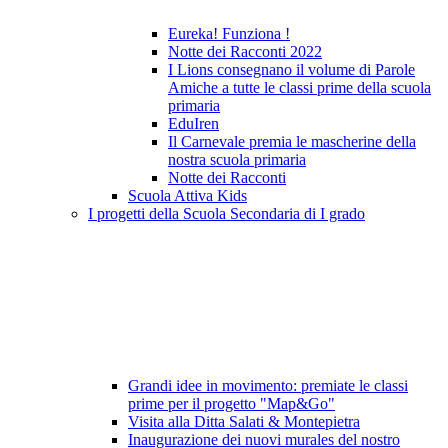
Eureka! Funziona !
Notte dei Racconti 2022
I Lions consegnano il volume di Parole
Amiche a tutte le classi prime della scuola
primaria
EduIren
Il Carnevale premia le mascherine della
nostra scuola primaria
Notte dei Racconti
Scuola Attiva Kids
I progetti della Scuola Secondaria di I grado
Grandi idee in movimento: premiate le classi
prime per il progetto "Map&Go"
Visita alla Ditta Salati & Montepietra
Inaugurazione dei nuovi murales del nostro