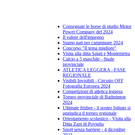
Consegnate le borse di studio Motor
Power Company del 2024
Il valore dell'impegno
Siamo nati per camminare 2024
Concorso "Il tema migliore"
Visita alla ditta Salati e Montepietra
Calcio a 5 maschile - finale
provinciale
ATLETICA LEGGERA - FASE
REGIONALE
Visibili Invisibili - Circuito OFF
Fotografia Europea 2024
Competizioni di atletica leggera
Torneo provinciale di Badminton
2024
Ultimate frisbee - il nostro Istituto si
aggiudica il torneo regionale
Orientamento scolastico - Visita alla
Ditta Zapi di Poviglio
Sport senza barriere - 4 dicembre
2023