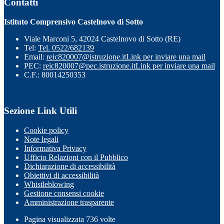
Contatti
Istituto Comprensivo Castelnovo di Sotto
Viale Marconi 5, 42024 Castelnovo di Sotto (RE)
Tel:
Tel. 0522/682139
Email:
reic820007@istruzione.it
Link per inviare una mail
PEC:
reic820007@pec.istruzione.it
Link per inviare una mail
C.F.: 80014250353
Sezione Link Utili
Cookie policy
Note legali
Informativa Privacy
Ufficio Relazioni con il Pubblico
Dichiarazione di accessibilità
Obiettivi di accessibilità
Whistleblowing
Gestione consensi cookie
Amministrazione trasparente
Pagina visualizzata
736
volte