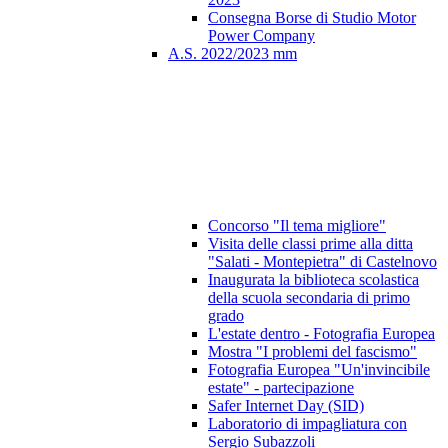
Consegna Borse di Studio Motor
Power Company
A.S. 2022/2023 mm
Concorso "Il tema migliore"
Visita delle classi prime alla ditta
"Salati - Montepietra" di Castelnovo
Inaugurata la biblioteca scolastica
della scuola secondaria di primo
grado
L'estate dentro - Fotografia Europea
Mostra "I problemi del fascismo"
Fotografia Europea "Un'invincibile
estate" - partecipazione
Safer Internet Day (SID)
Laboratorio di impagliatura con
Sergio Subazzoli