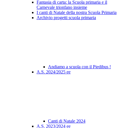
Fantasia di carta: la Scuola primaria e il
Carnevale trionfano insieme
I canti di Natale della nostra Scuola Primaria
Archivio progetti scuola primaria
Andiamo a scuola con il Piedibus !
A.S. 2024/2025 ee
Canti di Natale 2024
A.S. 2023/2024 ee