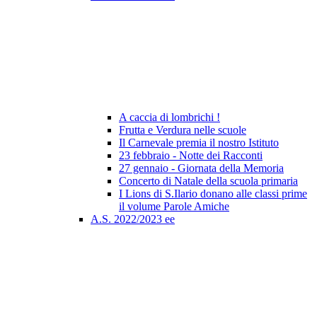
A caccia di lombrichi !
Frutta e Verdura nelle scuole
Il Carnevale premia il nostro Istituto
23 febbraio - Notte dei Racconti
27 gennaio - Giornata della Memoria
Concerto di Natale della scuola primaria
I Lions di S.Ilario donano alle classi prime
il volume Parole Amiche
A.S. 2022/2023 ee