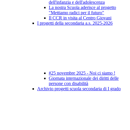
dell'infanzia e dell'adolescenza
La nostra Scuola aderisce al progetto
"Mettiamo radici per il futuro"
Il CCR in visita al Centro Giovani
I progetti della secondaria a.s. 2025-2026
#25 novembre 2025 - Noi ci siamo !
Giornata internazionale dei diritti delle
persone con disabilità
Archivio progetti scuola secondaria di I grado