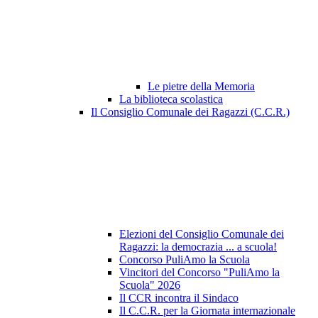
Le pietre della Memoria
La biblioteca scolastica
Il Consiglio Comunale dei Ragazzi (C.C.R.)
Elezioni del Consiglio Comunale dei
Ragazzi: la democrazia ... a scuola!
Concorso PuliAmo la Scuola
Vincitori del Concorso "PuliAmo la
Scuola" 2026
Il CCR incontra il Sindaco
Il C.C.R. per la Giornata internazionale