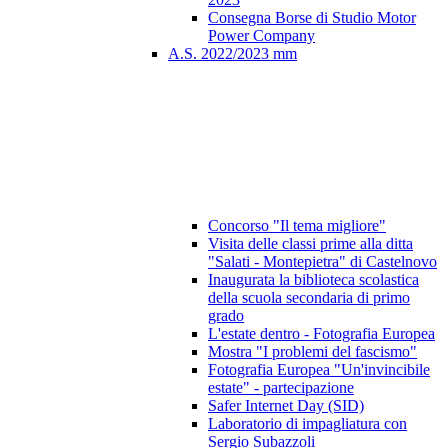
Consegna Borse di Studio Motor
Power Company
A.S. 2022/2023 mm
Concorso "Il tema migliore"
Visita delle classi prime alla ditta
"Salati - Montepietra" di Castelnovo
Inaugurata la biblioteca scolastica
della scuola secondaria di primo
grado
L'estate dentro - Fotografia Europea
Mostra "I problemi del fascismo"
Fotografia Europea "Un'invincibile
estate" - partecipazione
Safer Internet Day (SID)
Laboratorio di impagliatura con
Sergio Subazzoli