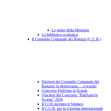
Le pietre della Memoria
La biblioteca scolastica
Il Consiglio Comunale dei Ragazzi (C.C.R.)
Elezioni del Consiglio Comunale dei
Ragazzi: la democrazia ... a scuola!
Concorso PuliAmo la Scuola
Vincitori del Concorso "PuliAmo la
Scuola" 2026
Il CCR incontra il Sindaco
Il C.C.R. per la Giornata internazionale