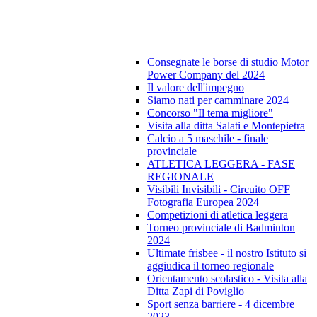
Consegnate le borse di studio Motor
Power Company del 2024
Il valore dell'impegno
Siamo nati per camminare 2024
Concorso "Il tema migliore"
Visita alla ditta Salati e Montepietra
Calcio a 5 maschile - finale
provinciale
ATLETICA LEGGERA - FASE
REGIONALE
Visibili Invisibili - Circuito OFF
Fotografia Europea 2024
Competizioni di atletica leggera
Torneo provinciale di Badminton
2024
Ultimate frisbee - il nostro Istituto si
aggiudica il torneo regionale
Orientamento scolastico - Visita alla
Ditta Zapi di Poviglio
Sport senza barriere - 4 dicembre
2023