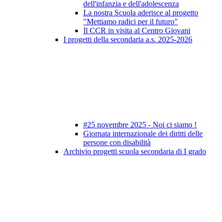
dell'infanzia e dell'adolescenza
La nostra Scuola aderisce al progetto
"Mettiamo radici per il futuro"
Il CCR in visita al Centro Giovani
I progetti della secondaria a.s. 2025-2026
#25 novembre 2025 - Noi ci siamo !
Giornata internazionale dei diritti delle
persone con disabilità
Archivio progetti scuola secondaria di I grado