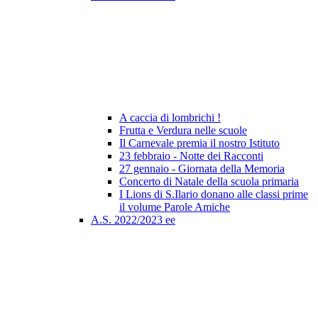
A caccia di lombrichi !
Frutta e Verdura nelle scuole
Il Carnevale premia il nostro Istituto
23 febbraio - Notte dei Racconti
27 gennaio - Giornata della Memoria
Concerto di Natale della scuola primaria
I Lions di S.Ilario donano alle classi prime
il volume Parole Amiche
A.S. 2022/2023 ee