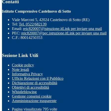
Contatti
Istituto Comprensivo Castelnovo di Sotto
Viale Marconi 5, 42024 Castelnovo di Sotto (RE)
Tel:
Tel. 0522/682139
Email:
reic820007@istruzione.it
Link per inviare una mail
PEC:
reic820007@pec.istruzione.it
Link per inviare una mail
C.F.: 80014250353
Sezione Link Utili
Cookie policy
Note legali
Informativa Privacy
Ufficio Relazioni con il Pubblico
Dichiarazione di accessibilità
Obiettivi di accessibilità
Whistleblowing
Gestione consensi cookie
Amministrazione trasparente
Pagina visualizzata
795
volte