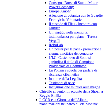
Consegna Borse di Studio Motor
Power Company
Europe Amo!?
A lezione di botanica con le Guardie
Ecologiche Volontarie
Il custode di Elias - Incontro con
l'autrice
Un viaggio nella memoria:
testimonianza partigiana - Teresa
Vergalli
RoboLab
Un poster per la pace - premiazione
alunna vincitrice del concorso
L'I.C. Castelnovo di Sotto si
aggiudica il titolo di Campione
Provinciale di Badminton
La Polizia a scuola per parlare di
sicurezza cibernetica
In nome della Legalità
Testimoni di pace
Inaugurazione murales aula magna
Chiedilo al vento: il racconto della Shoah a
Reggio Emilia
Il CCR e la Giornata dell'Albero:
piantumazioni nel parco di Via Montale