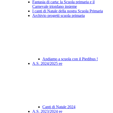
Fantasia di carta: la Scuola primaria e il
Carnevale trionfano insieme
I canti di Natale della nostra Scuola Primaria
Archivio progetti scuola primaria
Andiamo a scuola con il Piedibus !
A.S. 2024/2025 ee
Canti di Natale 2024
A.S. 2023/2024 ee