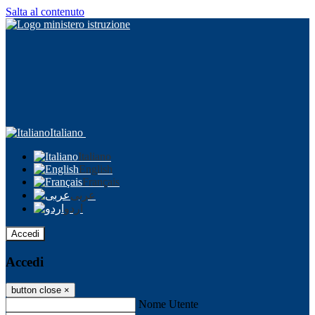
Salta al contenuto
Italiano
Italiano
English
Français
عربى
اردو
Accedi
Accedi
button close
×
Nome Utente