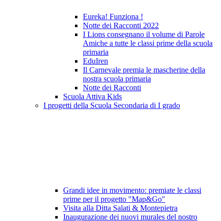
Eureka! Funziona !
Notte dei Racconti 2022
I Lions consegnano il volume di Parole
Amiche a tutte le classi prime della scuola
primaria
EduIren
Il Carnevale premia le mascherine della
nostra scuola primaria
Notte dei Racconti
Scuola Attiva Kids
I progetti della Scuola Secondaria di I grado
Grandi idee in movimento: premiate le classi
prime per il progetto "Map&Go"
Visita alla Ditta Salati & Montepietra
Inaugurazione dei nuovi murales del nostro