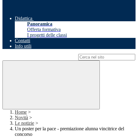
Didattica
Panoramica
Offerta formativa
I progetti delle classi
Contatti
Info utili
Campo di ricerca per le pagine del sito
Home
>
Novità
>
Le notizie
>
Un poster per la pace - premiazione alunna vincitrice del
concorso