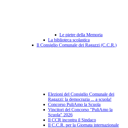
Le pietre della Memoria
La biblioteca scolastica
Il Consiglio Comunale dei Ragazzi (C.C.R.)
Elezioni del Consiglio Comunale dei
Ragazzi: la democrazia ... a scuola!
Concorso PuliAmo la Scuola
Vincitori del Concorso "PuliAmo la
Scuola" 2026
Il CCR incontra il Sindaco
Il C.C.R. per la Giornata internazionale