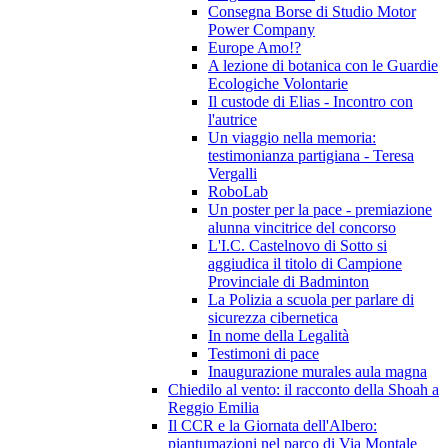
Consegna Borse di Studio Motor
Power Company
Europe Amo!?
A lezione di botanica con le Guardie
Ecologiche Volontarie
Il custode di Elias - Incontro con
l'autrice
Un viaggio nella memoria:
testimonianza partigiana - Teresa
Vergalli
RoboLab
Un poster per la pace - premiazione
alunna vincitrice del concorso
L'I.C. Castelnovo di Sotto si
aggiudica il titolo di Campione
Provinciale di Badminton
La Polizia a scuola per parlare di
sicurezza cibernetica
In nome della Legalità
Testimoni di pace
Inaugurazione murales aula magna
Chiedilo al vento: il racconto della Shoah a
Reggio Emilia
Il CCR e la Giornata dell'Albero:
piantumazioni nel parco di Via Montale