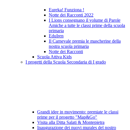
Eureka! Funziona !
Notte dei Racconti 2022
I Lions consegnano il volume di Parole
Amiche a tutte le classi prime della scuola
primaria
EduIren
Il Carnevale premia le mascherine della
nostra scuola primaria
Notte dei Racconti
Scuola Attiva Kids
I progetti della Scuola Secondaria di I grado
Grandi idee in movimento: premiate le classi
prime per il progetto "Map&Go"
Visita alla Ditta Salati & Montepietra
Inaugurazione dei nuovi murales del nostro