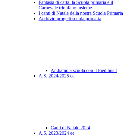
Fantasia di carta: la Scuola primaria e il
Carnevale trionfano insieme
I canti di Natale della nostra Scuola Primaria
Archivio progetti scuola primaria
Andiamo a scuola con il Piedibus !
A.S. 2024/2025 ee
Canti di Natale 2024
A.S. 2023/2024 ee