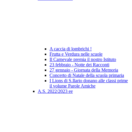
A caccia di lombrichi !
Frutta e Verdura nelle scuole
Il Carnevale premia il nostro Istituto
23 febbraio - Notte dei Racconti
27 gennaio - Giornata della Memoria
Concerto di Natale della scuola primaria
I Lions di S.Ilario donano alle classi prime
il volume Parole Amiche
A.S. 2022/2023 ee