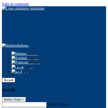
Salta al contenuto
Italiano
Italiano
English
Français
عربى
اردو
Accedi
Accedi
button close
×
Nome Utente