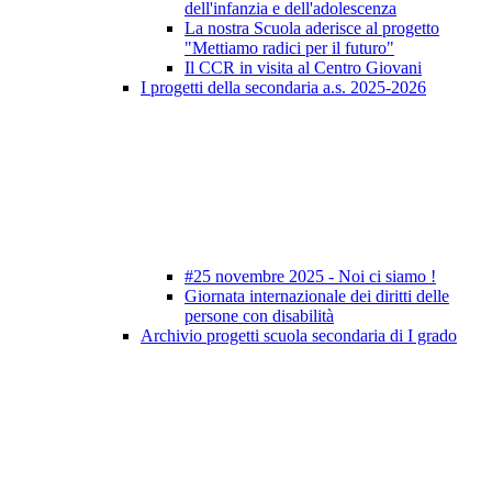
dell'infanzia e dell'adolescenza
La nostra Scuola aderisce al progetto
"Mettiamo radici per il futuro"
Il CCR in visita al Centro Giovani
I progetti della secondaria a.s. 2025-2026
#25 novembre 2025 - Noi ci siamo !
Giornata internazionale dei diritti delle
persone con disabilità
Archivio progetti scuola secondaria di I grado