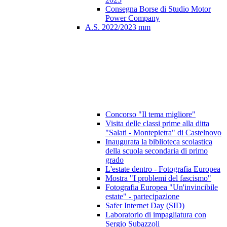
Consegna Borse di Studio Motor
Power Company
A.S. 2022/2023 mm
Concorso "Il tema migliore"
Visita delle classi prime alla ditta
"Salati - Montepietra" di Castelnovo
Inaugurata la biblioteca scolastica
della scuola secondaria di primo
grado
L'estate dentro - Fotografia Europea
Mostra "I problemi del fascismo"
Fotografia Europea "Un'invincibile
estate" - partecipazione
Safer Internet Day (SID)
Laboratorio di impagliatura con
Sergio Subazzoli