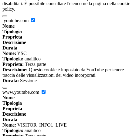
disabilitati. È possibile consultare l'elenco nella pagina della cookie
policy.
.youtube.com
Nome
Tipologia
Proprieta
Descrizione
Durata
Nome:
YSC
Tipologia:
analitico
Proprieta:
Terza parte
Descrizione:
Questo cookie è impostato da YouTube per tenere
traccia delle visualizzazioni dei video incorporati.
Durata:
Sessione
www.youtube.com
Nome
Tipologia
Proprieta
Descrizione
Durata
Nome:
VISITOR_INFO1_LIVE
Tipologia:
analitico
Proprieta:
Terza parte