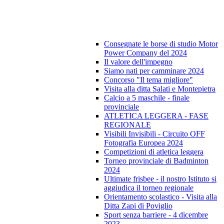
Consegnate le borse di studio Motor
Power Company del 2024
Il valore dell'impegno
Siamo nati per camminare 2024
Concorso "Il tema migliore"
Visita alla ditta Salati e Montepietra
Calcio a 5 maschile - finale
provinciale
ATLETICA LEGGERA - FASE
REGIONALE
Visibili Invisibili - Circuito OFF
Fotografia Europea 2024
Competizioni di atletica leggera
Torneo provinciale di Badminton
2024
Ultimate frisbee - il nostro Istituto si
aggiudica il torneo regionale
Orientamento scolastico - Visita alla
Ditta Zapi di Poviglio
Sport senza barriere - 4 dicembre
2023