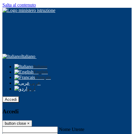
Salta al contenuto
Italiano
Italiano
English
Français
عربى
اردو
Accedi
Accedi
button close
×
Nome Utente