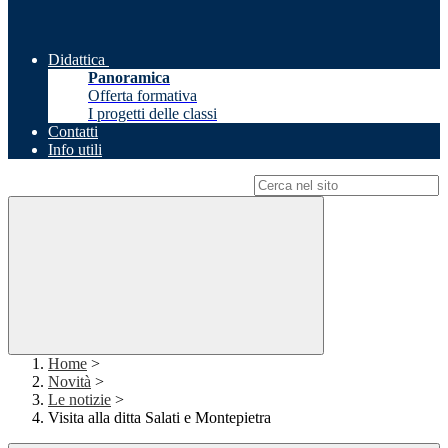
Didattica
Panoramica
Offerta formativa
I progetti delle classi
Contatti
Info utili
Campo di ricerca per le pagine del sito
Home
>
Novità
>
Le notizie
>
Visita alla ditta Salati e Montepietra