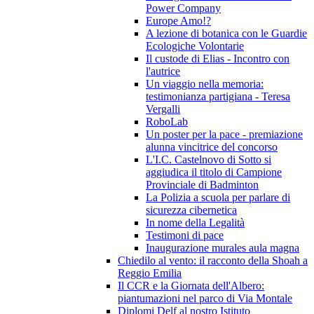
Power Company
Europe Amo!?
A lezione di botanica con le Guardie
Ecologiche Volontarie
Il custode di Elias - Incontro con
l'autrice
Un viaggio nella memoria:
testimonianza partigiana - Teresa
Vergalli
RoboLab
Un poster per la pace - premiazione
alunna vincitrice del concorso
L'I.C. Castelnovo di Sotto si
aggiudica il titolo di Campione
Provinciale di Badminton
La Polizia a scuola per parlare di
sicurezza cibernetica
In nome della Legalità
Testimoni di pace
Inaugurazione murales aula magna
Chiedilo al vento: il racconto della Shoah a
Reggio Emilia
Il CCR e la Giornata dell'Albero:
piantumazioni nel parco di Via Montale
Diplomi Delf al nostro Istituto