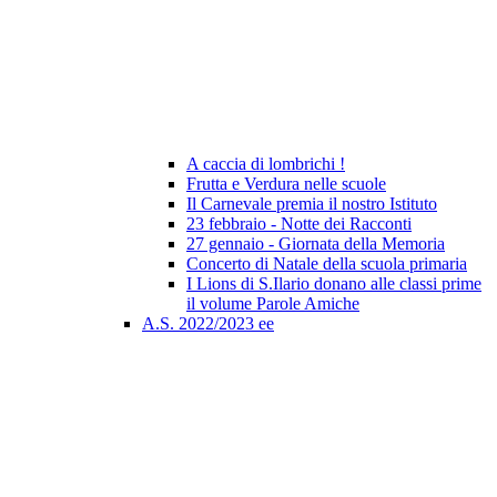
A caccia di lombrichi !
Frutta e Verdura nelle scuole
Il Carnevale premia il nostro Istituto
23 febbraio - Notte dei Racconti
27 gennaio - Giornata della Memoria
Concerto di Natale della scuola primaria
I Lions di S.Ilario donano alle classi prime
il volume Parole Amiche
A.S. 2022/2023 ee