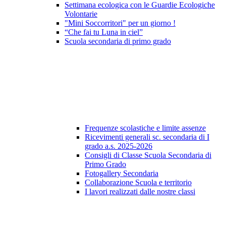
Settimana ecologica con le Guardie Ecologiche
Volontarie
"Mini Soccorritori" per un giorno !
“Che fai tu Luna in ciel”
Scuola secondaria di primo grado
Frequenze scolastiche e limite assenze
Ricevimenti generali sc. secondaria di I
grado a.s. 2025-2026
Consigli di Classe Scuola Secondaria di
Primo Grado
Fotogallery Secondaria
Collaborazione Scuola e territorio
I lavori realizzati dalle nostre classi