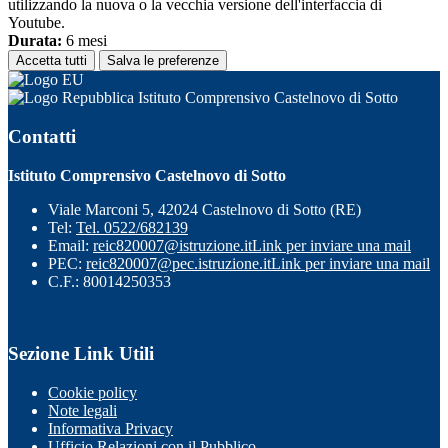
utilizzando la nuova o la vecchia versione dell'interfaccia di
Youtube.
Durata:
6 mesi
Accetta tutti
Salva le preferenze
Istituto Comprensivo Castelnovo di Sotto
Contatti
Istituto Comprensivo Castelnovo di Sotto
Viale Marconi 5, 42024 Castelnovo di Sotto (RE)
Tel:
Tel. 0522/682139
Email:
reic820007@istruzione.it
Link per inviare una mail
PEC:
reic820007@pec.istruzione.it
Link per inviare una mail
C.F.: 80014250353
Sezione Link Utili
Cookie policy
Note legali
Informativa Privacy
Ufficio Relazioni con il Pubblico