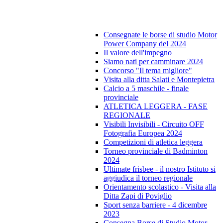
Consegnate le borse di studio Motor
Power Company del 2024
Il valore dell'impegno
Siamo nati per camminare 2024
Concorso "Il tema migliore"
Visita alla ditta Salati e Montepietra
Calcio a 5 maschile - finale
provinciale
ATLETICA LEGGERA - FASE
REGIONALE
Visibili Invisibili - Circuito OFF
Fotografia Europea 2024
Competizioni di atletica leggera
Torneo provinciale di Badminton
2024
Ultimate frisbee - il nostro Istituto si
aggiudica il torneo regionale
Orientamento scolastico - Visita alla
Ditta Zapi di Poviglio
Sport senza barriere - 4 dicembre
2023
Consegna Borse di Studio Motor