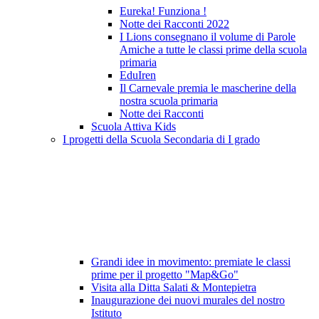
Eureka! Funziona !
Notte dei Racconti 2022
I Lions consegnano il volume di Parole
Amiche a tutte le classi prime della scuola
primaria
EduIren
Il Carnevale premia le mascherine della
nostra scuola primaria
Notte dei Racconti
Scuola Attiva Kids
I progetti della Scuola Secondaria di I grado
Grandi idee in movimento: premiate le classi
prime per il progetto "Map&Go"
Visita alla Ditta Salati & Montepietra
Inaugurazione dei nuovi murales del nostro
Istituto